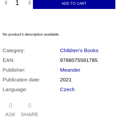
c
ADD TO CART
o
m
m
e
n
d
No product's description available
VÝVAR
NEJEN
Category
:
Children's Books
ROMSKÉ
RECEPTY
EAN
:
9788075581785
PRO
SNESITELNĚJŠÍ
Publisher
:
Meander
KLIMA
300
Publication date
:
2021
Kč
Was:
Language
:
Czech
350
Kč
ASK
SHARE