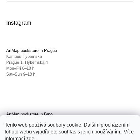
Instagram
ArtMap bookstore in Prague
Kampus Hybernská
Prague 1, Hybernská 4
Mon–Fri 8–18 h
Sat–Sun 9–18 h
ArtMap bookstore in Brno
Galerie TIC
Tento web používá soubory cookie. Dalším procházením
Brno, Radnická 4
tohoto webu vyjadřujete souhlas s jejich používáním.. Více
Tue–Fri 11–19 h
Sat 14–19 h
informací
zde
.