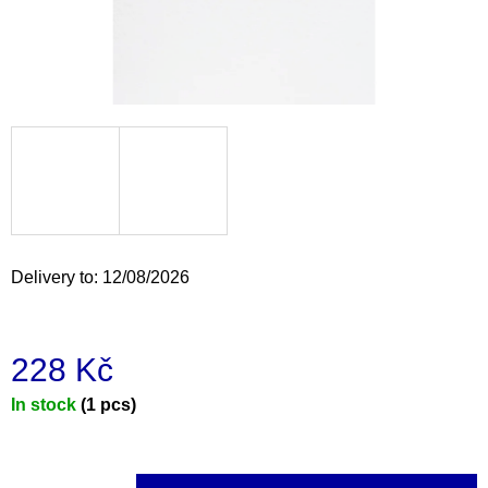
i
n
g
f
o
r
?
Delivery to:
12/08/2026
SEARCH
228 Kč
Measure
In stock
(1 pcs)
W
e
price:
r
e