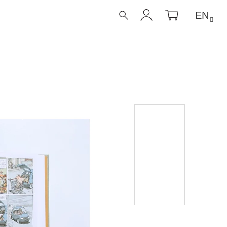
SHOPPIN
EN
CART
SEARCH
LOGIN
É RECEPTY PRO