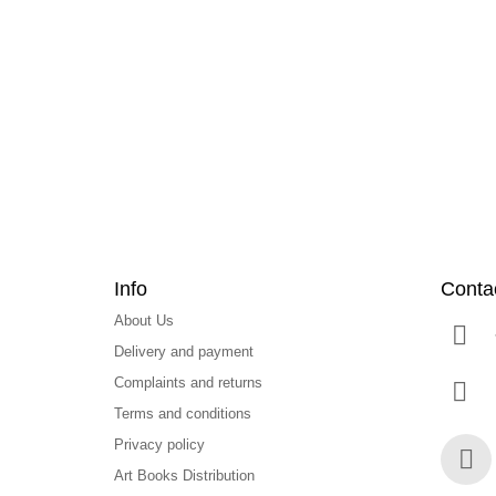
o
o
t
e
r
Info
Conta
About Us
Delivery and payment
Complaints and returns
Terms and conditions
Privacy policy
Art Books Distribution
Face