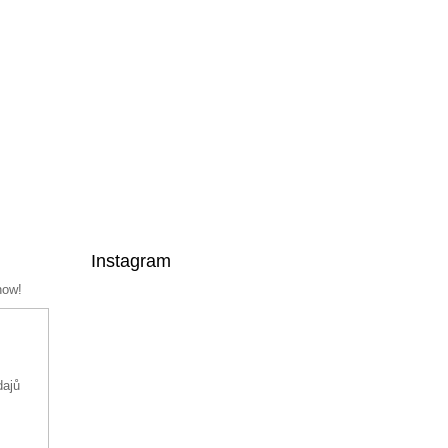
Instagram
now!
dajů