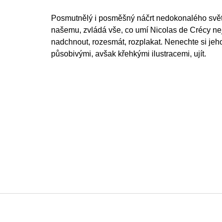
Posmutnělý i posměšný náčrt nedokonalého svě
našemu, zvládá vše, co umí Nicolas de Crécy nejl
nadchnout, rozesmát, rozplakat. Nenechte si jeho
působivými, avšak křehkými ilustracemi, ujít.
F