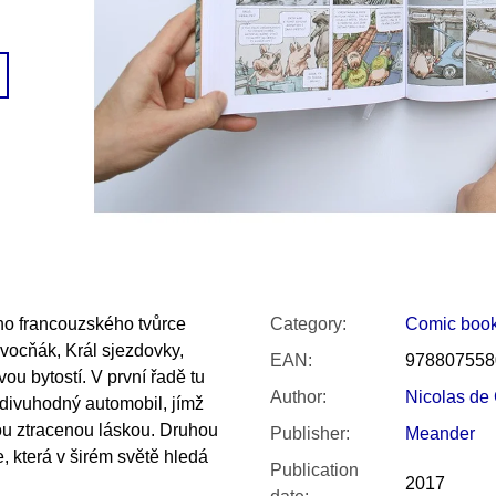
SNESITELNĚJŠ
300 Kč
Was:
350 Kč
ho francouzského tvůrce
Category
:
Comic boo
ocňák, Král sjezdovky,
EAN
:
978807558
ou bytostí. V první řadě tu
Author
:
Nicolas de
odivuhodný automobil, jímž
vou ztracenou láskou. Druhou
Publisher
:
Meander
e, která v širém světě hledá
Publication
2017