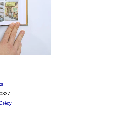
Í KLIMA
ks
0337
 Crécy