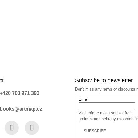
ct
Subscribe to newsletter
Don't miss any news or discounts 
+420 703 971 393
Email
books@artmap.cz
Vložením e-mailu souhlasíte s
podmínkami ochrany osobních ú
SUBSCRIBE
book
Instagram
YouTube