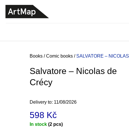
C
Skip
a
to
BACK
BACK
SHOPPING
SHOPPING
content
r
t
Home
Books
/
Comic books
/
SALVATORE – NICOLA
Salvatore – Nicolas de
Crécy
Delivery to:
11/08/2026
598 Kč
ARTMAT KRABIČKA
Measure
In stock
(2 pcs)
ARTMAT BOX