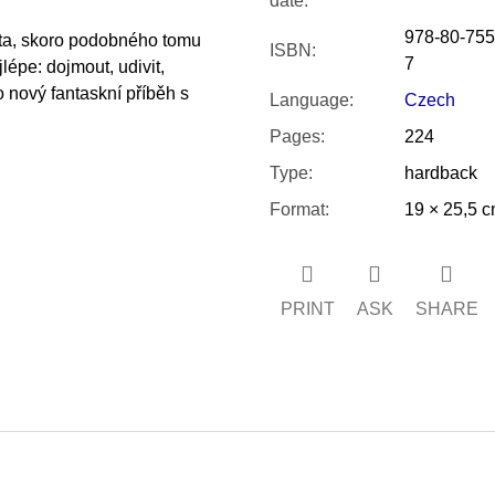
date
:
978-80-755
ta, skoro podobného tomu
ISBN
:
7
épe: dojmout, udivit,
 nový fantaskní příběh s
Language
:
Czech
Pages
:
224
Type
:
hardback
Format
:
19 × 25,5 
PRINT
ASK
SHARE