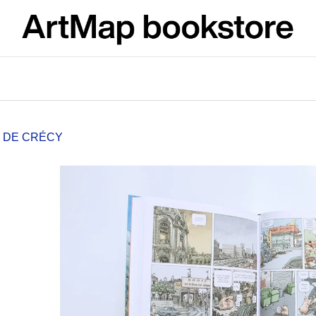
What are you looking for?
SEARCH
S DE CRÉCY
We recommend
JMÉNO
VÝVAR
NEJEN ROMSK
380 Kč