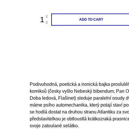
price:
200 Kč
ADD TO CART
Podivuhodná, poetická a ironická bajka proslulé
komiksů (česky vyšlo Nebeský bibendum, Pan Ov
Doba ledová, Flašinet) sleduje paralelní osudy dv
máme psího automechanika, který potají staví p
se hodlá dostat na druhou stranu Atlantiku za s
představitelkou je obtloustlá krátkozraká prasnic
svoje zatoulané selátko.