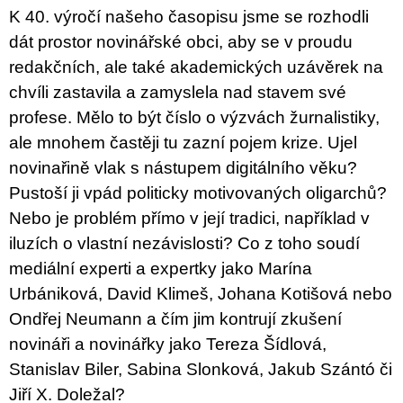
c
K 40. výročí našeho časopisu jsme se rozhodli
o
m
dát prostor novinářské obci, aby se v proudu
m
redakčních, ale také akademických uzávěrek na
e
n
chvíli zastavila a zamyslela nad stavem své
d
profese. Mělo to být číslo o výzvách žurnalistiky,
ale mnohem častěji tu zazní pojem krize. Ujel
ARTMAT
KRABIČKA
novinařině vlak s nástupem digitálního věku?
ARTMAT
Pustoší ji vpád politicky motivovaných oligarchů?
BOX
200
Nebo je problém přímo v její tradici, například v
Kč
iluzích o vlastní nezávislosti? Co z toho soudí
mediální experti a expertky jako Marína
Urbániková, David Klimeš, Johana Kotišová nebo
Ondřej Neumann a čím jim kontrují zkušení
novináři a novinářky jako Tereza Šídlová,
Stanislav Biler, Sabina Slonková, Jakub Szántó či
Jiří X. Doležal?