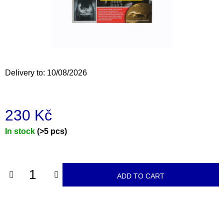
i
n
g
f
o
Delivery to:
10/08/2026
r
?
230 Kč
Measure
In stock
(>5 pcs)
price:
SEARCH
ADD TO CART
W
e
r
e