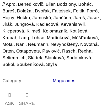
// Apro, Benedikovič, Biler, Bodziony, Boháč,
Bureš, Doležal, Dvořák, Faltejsek, Fojtík, Forró,
Hejný, Hučko, Jamriskó, Jančúch, Jaroš, Josek,
Jirák, Jungrová, Kadlecová, Kevanishvili,
Klicperová, Klimeš, Kolomazník, Kotišová,
Krupař, Lang, Lohse, Martínková, Měšťánková,
Motal, Nani, Neumann, Nevyhoštěný, Novotná,
Orten, Ostapovets, Pavlović, Rasch, Rexha,
Seltenreich, Sládek, Slonková, Sodomková,
Sokol, Soukeníková, Styl //
Category
:
Magazines
ASK
SHARE