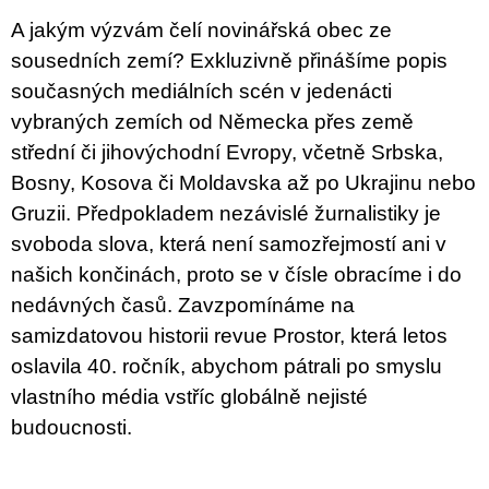
A jakým výzvám čelí novinářská obec ze
sousedních zemí? Exkluzivně přinášíme popis
současných mediálních scén v jedenácti
vybraných zemích od Německa přes země
střední či jihovýchodní Evropy, včetně Srbska,
Bosny, Kosova či Moldavska až po Ukrajinu nebo
Gruzii. Předpokladem nezávislé žurnalistiky je
svoboda slova, která není samozřejmostí ani v
našich končinách, proto se v čísle obracíme i do
nedávných časů. Zavzpomínáme na
samizdatovou historii revue Prostor, která letos
oslavila 40. ročník, abychom pátrali po smyslu
vlastního média vstříc globálně nejisté
budoucnosti.