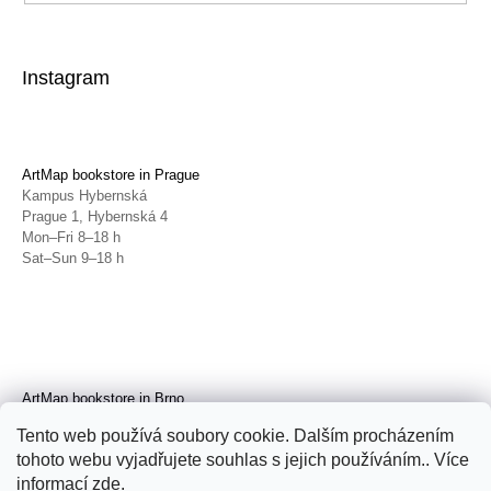
Instagram
ArtMap bookstore in Prague
Kampus Hybernská
Prague 1, Hybernská 4
Mon–Fri 8–18 h
Sat–Sun 9–18 h
ArtMap bookstore in Brno
Galerie TIC
Tento web používá soubory cookie. Dalším procházením
Brno, Radnická 4
tohoto webu vyjadřujete souhlas s jejich používáním.. Více
Tue–Fri 11–19 h
Sat 14–19 h
informací
zde
.