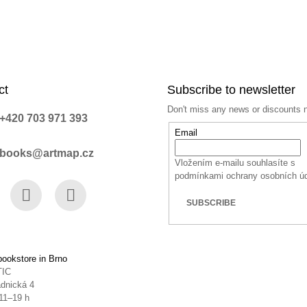
ct
Subscribe to newsletter
Don't miss any news or discounts 
+420 703 971 393
Email
books@artmap.cz
Vložením e-mailu souhlasíte s
podmínkami ochrany osobních ú
SUBSCRIBE
book
Instagram
YouTube
ookstore in Brno
TIC
dnická 4
11–19 h