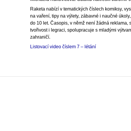
Raketa nabízí v tematických číslech komiksy, vys
na vaření, tipy na výlety, zábavné i naučné úkoly,
do 10 let. Časopis, v němž není žádná reklama, s
tvořivost i legraci, spolupracuje s mladými výtvar
zahraničí.
Listovací video číslem 7 – létání
F
o
o
t
e
r