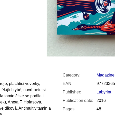
SNESITELNĚJŠ
300 Kč
Was:
350 Kč
Category
:
Magazine
oje, plachtící veverky,
EAN
:
97723365
létající rybě, navrhnete si
Publisher
:
Labyrint
a tomto čísle se podíleli
Publication date
:
2016
ek), Aneta F. Holasová,
vejdíková, Antimultivitamin a
Pages
:
48
99.