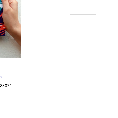
Í KLIMA
s
88071