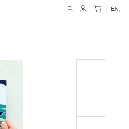
SHOPPIN
EN
CART
SEARCH
LOGIN
É RECEPTY PRO