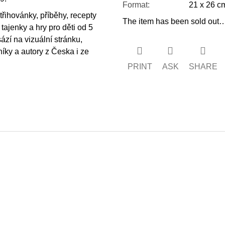
Format
:
21 x 26 c
třihovánky, příběhy, recepty
The item has been sold out
 tajenky a hry pro děti od 5
ází na vizuální stránku,
níky a autory z Česka i ze
PRINT
ASK
SHARE