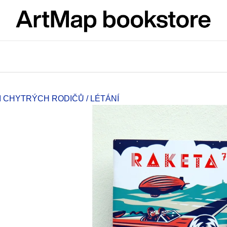
What are you looking for?
SEARCH
I CHYTRÝCH RODIČŮ / LÉTÁNÍ
We recommend
JMÉNO
VÝVAR
NEJEN ROMSK
380 Kč