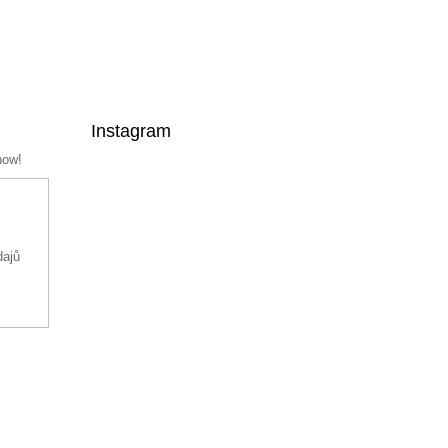
Instagram
now!
dajů