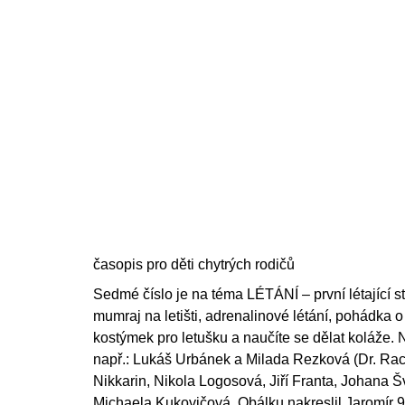
200 Kč
price:
časopis pro děti chytrých rodičů
Sedmé číslo je na téma LÉTÁNÍ – první létající str
mumraj na letišti, adrenalinové létání, pohádka o 
kostýmek pro letušku a naučíte se dělat koláže. N
např.: Lukáš Urbánek a Milada Rezková (Dr. Rac
Nikkarin, Nikola Logosová, Jiří Franta, Johana Š
Michaela Kukovičová. Obálku nakreslil Jaromír 