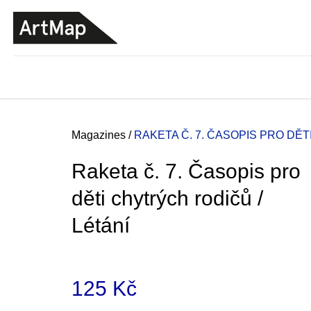
C
Skip
a
to
BACK
BACK
SHOPPING
SHOPPING
content
r
t
Home
Magazines
/
RAKETA Č. 7. ČASOPIS PRO DĚT
Raketa č. 7. Časopis pro
děti chytrých rodičů /
Létání
125 Kč
ARTMAT KRABIČKA
ARTMAT BOX
Measure