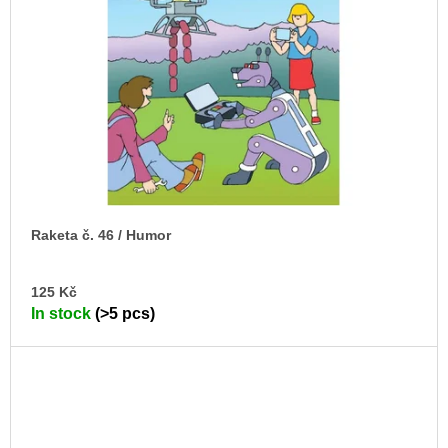
Raketa č. 46 / Humor
AD
125 Kč
TO
In stock
(>5 pcs)
CA