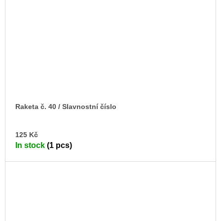
Raketa č. 40 / Slavnostní číslo
AD
125 Kč
TO
In stock
(1 pcs)
CA