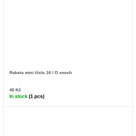
Raketa mini číslo 16 / O snech
AD
40 Kč
TO
In stock
(1 pcs)
CA