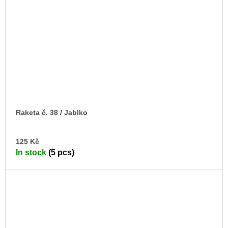
Raketa č. 38 / Jablko
AD
125 Kč
TO
In stock
(5 pcs)
CA