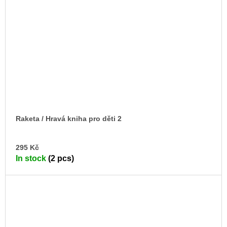
Raketa / Hravá kniha pro děti 2
AD
295 Kč
TO
In stock
(2 pcs)
CA