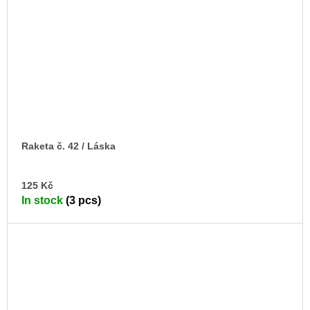
Raketa č. 42 / Láska
AD
125 Kč
TO
In stock
(3 pcs)
CA