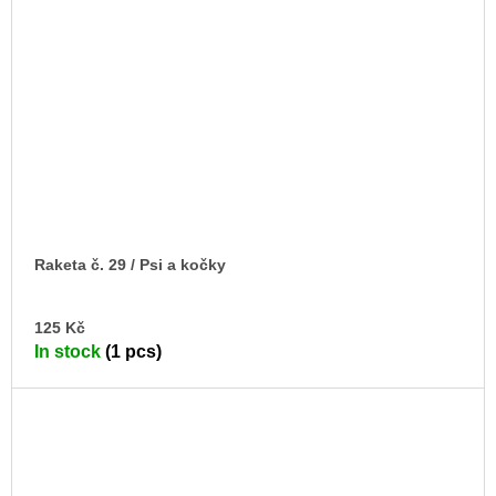
Raketa č. 29 / Psi a kočky
AD
125 Kč
TO
In stock
(1 pcs)
CA