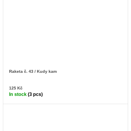
Raketa č. 43 / Kudy kam
AD
125 Kč
TO
In stock
(3 pcs)
CA