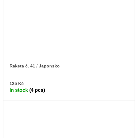
Raketa č. 41 / Japonsko
AD
125 Kč
TO
In stock
(4 pcs)
CA