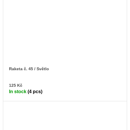
Raketa č. 45 / Světlo
AD
125 Kč
TO
In stock
(4 pcs)
CA