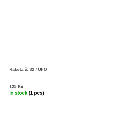
Raketa č. 32 / UFO
AD
125 Kč
TO
In stock
(1 pcs)
CA