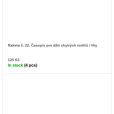
Raketa č. 22. Časopis pro děti chytrých rodičů / Hry
AD
125 Kč
TO
In stock
(4 pcs)
CA