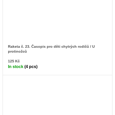
Raketa č. 23. Časopis pro děti chytrých rodičů / U
protinožců
AD
125 Kč
TO
In stock
(4 pcs)
CA