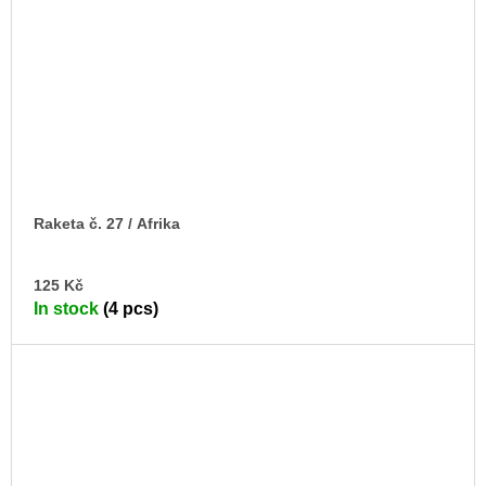
Raketa č. 27 / Afrika
AD
125 Kč
TO
In stock
(4 pcs)
CA