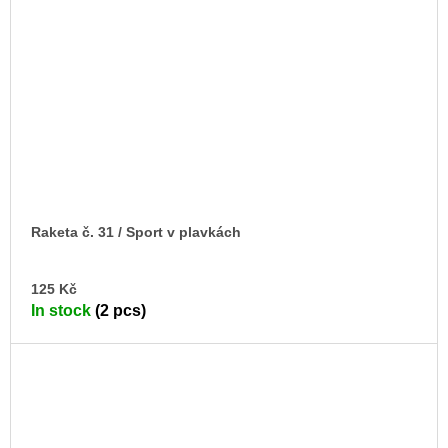
Raketa č. 31 / Sport v plavkách
AD
125 Kč
TO
In stock
(2 pcs)
CA