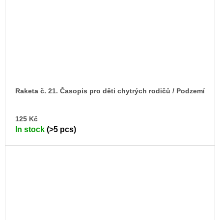
Raketa č. 21. Časopis pro děti chytrých rodičů / Podzemí
AD
125 Kč
TO
In stock
(>5 pcs)
CA