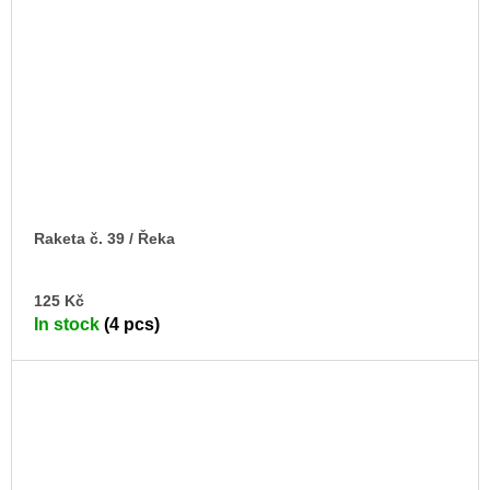
Raketa č. 39 / Řeka
AD
125 Kč
TO
In stock
(4 pcs)
CA