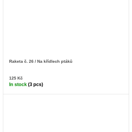
Raketa č. 26 / Na křídlech ptáků
AD
125 Kč
TO
In stock
(3 pcs)
CA