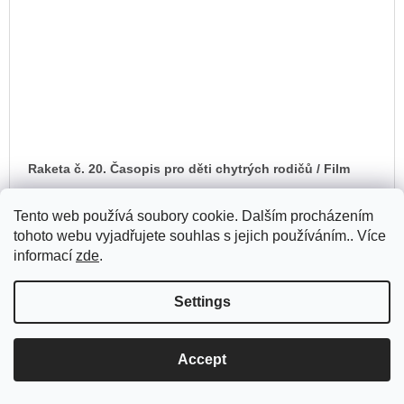
Raketa č. 20. Časopis pro děti chytrých rodičů / Film
Tento web používá soubory cookie. Dalším procházením
AD
125 Kč
TO
tohoto webu vyjadřujete souhlas s jejich používáním.. Více
In stock
(1 pcs)
CA
informací
zde
.
Settings
Accept