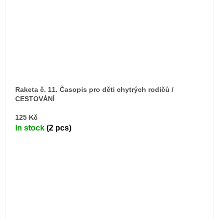
Raketa č. 11. Časopis pro děti chytrých rodičů /
CESTOVÁNÍ
AD
125 Kč
TO
In stock
(2 pcs)
CA