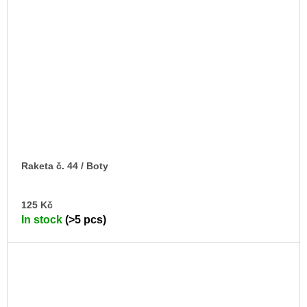
Raketa č. 44 / Boty
AD
125 Kč
TO
In stock
(>5 pcs)
CA