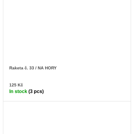
Raketa č. 33 / NA HORY
AD
125 Kč
TO
In stock
(3 pcs)
CA