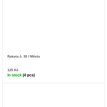
Raketa č. 30 / Město
AD
125 Kč
TO
In stock
(4 pcs)
CA