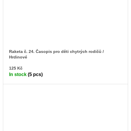
Raketa č. 24. Časopis pro děti chytrých rodičů /
Hrdinové
AD
125 Kč
TO
In stock
(5 pcs)
CA