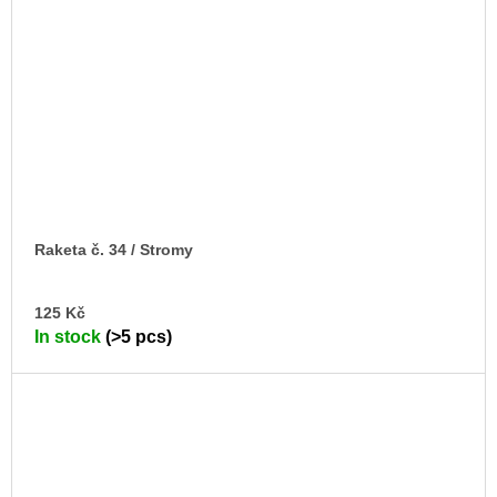
Raketa č. 34 / Stromy
AD
125 Kč
TO
In stock
(>5 pcs)
CA