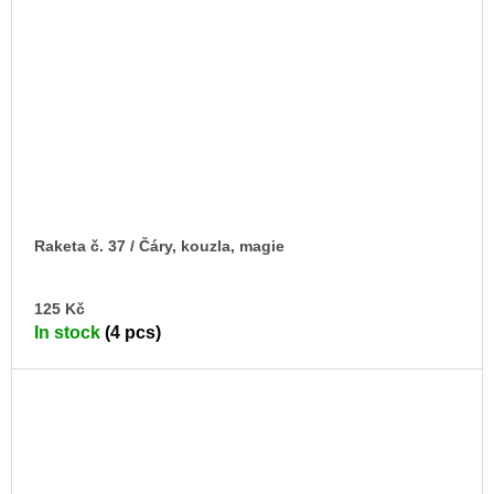
Raketa č. 37 / Čáry, kouzla, magie
AD
125 Kč
TO
In stock
(4 pcs)
CA