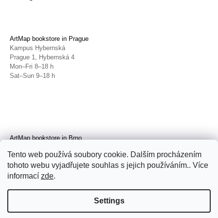
ArtMap bookstore in Prague
Kampus Hybernská
Prague 1, Hybernská 4
Mon–Fri 8–18 h
Sat–Sun 9–18 h
ArtMap bookstore in Brno
Galerie TIC
Tento web používá soubory cookie. Dalším procházením
Brno, Radnická 4
tohoto webu vyjadřujete souhlas s jejich používáním.. Více
Tue–Fri 11–19 h
Sat 14–19 h
informací
zde
.
Settings