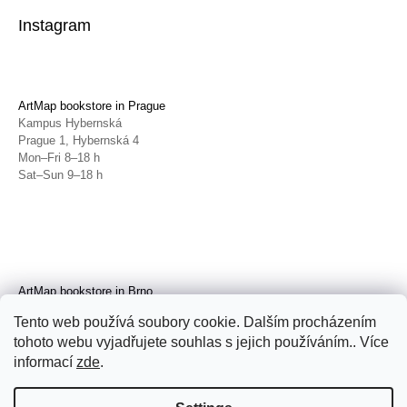
Instagram
ArtMap bookstore in Prague
Kampus Hybernská
Prague 1, Hybernská 4
Mon–Fri 8–18 h
Sat–Sun 9–18 h
ArtMap bookstore in Brno
Galerie TIC
Tento web používá soubory cookie. Dalším procházením
Brno, Radnická 4
tohoto webu vyjadřujete souhlas s jejich používáním.. Více
Tue–Fri 11–19 h
Sat 14–19 h
informací
zde
.