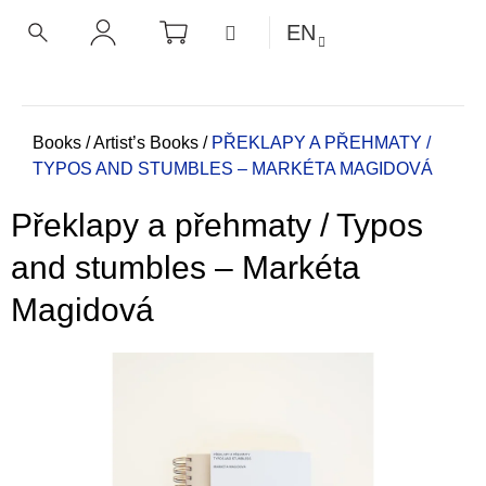
C
Skip
SHOPPING
MENU
EN
CART
a
to
BACK
BACK
SEARCH
LOGIN
content
r
t
W
h
Home
Books
/
Artist’s Books
/
PŘEKLAPY A PŘEHMATY /
TYPOS AND STUMBLES – MARKÉTA MAGIDOVÁ
a
t
Překlapy a přehmaty / Typos
a
r
and stumbles – Markéta
e
Magidová
y
o
u
l
o
o
k