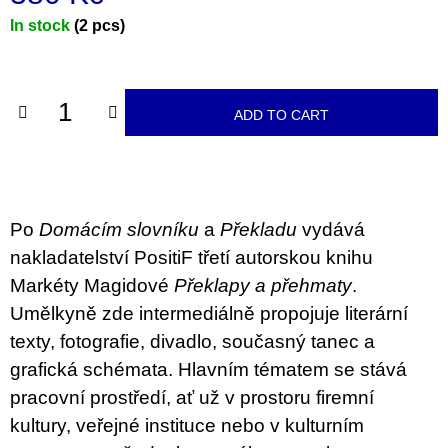
c
o
Measure
In stock
(2 pcs)
m
price:
m
e
n
ADD TO CART
d
PŘIŠEL
ČAS
NA
DRUHOU
Po
Domácím slovníku
a
Překladu
vydává
:
SMĚNU
nakladatelství PositiF třetí autorskou knihu
VÝBĚR
Z
Markéty Magidové
Překlapy a přehmaty
.
TEXTŮ
Umělkyně zde intermediálně propojuje literární
2022 –
2025
texty, fotografie, divadlo, současný tanec a
350
grafická schémata. Hlavním tématem se stává
Kč
pracovní prostředí, ať už v prostoru firemní
kultury, veřejné instituce nebo v kulturním