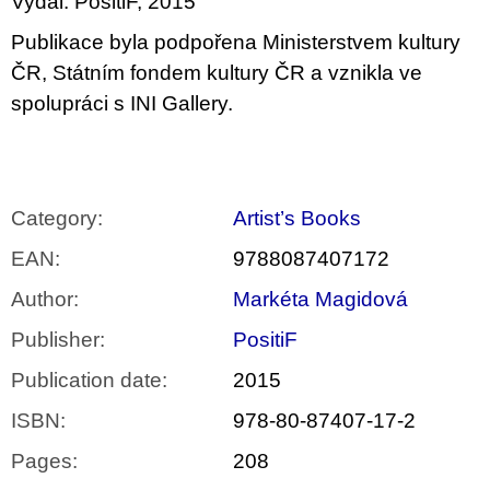
Vydal: PositiF, 2015
Publikace byla podpořena Ministerstvem kultury
ČR, Státním fondem kultury ČR a vznikla ve
spolupráci s INI Gallery.
Category
:
Artist’s Books
EAN
:
9788087407172
Author
:
Markéta Magidová
Publisher
:
PositiF
Publication date
:
2015
ISBN
:
978-80-87407-17-2
Pages
:
208