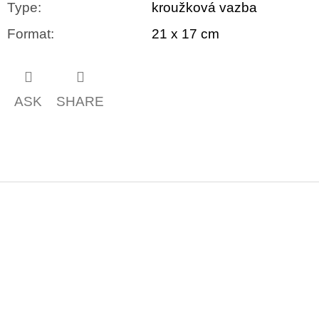
Type
:
kroužková vazba
Format
:
21 x 17 cm
ASK
SHARE
F
o
o
t
e
r