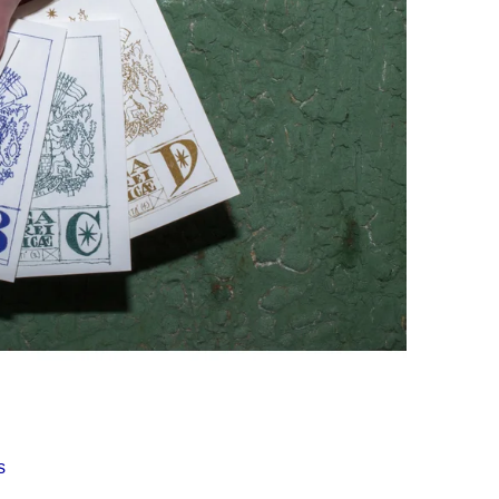
Í KLIMA
s