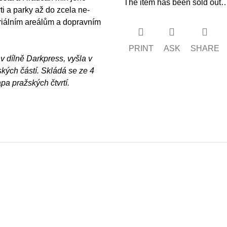
The item has been sold out
ti a parky až do zcela ne-
triálním areálům a dopravním
PRINT
ASK
SHARE
v dílně Darkpress, vyšla v
ých částí. Skládá se ze 4
pa pražských čtvrtí.