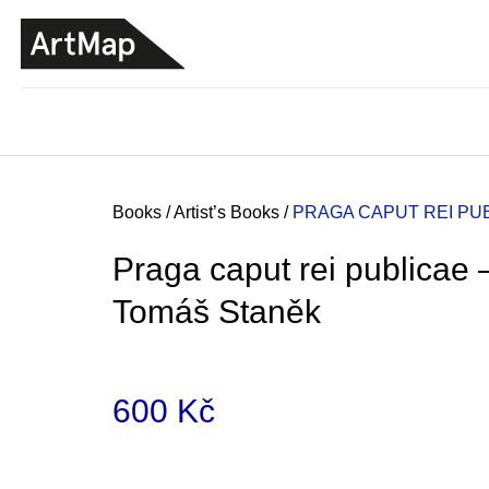
C
Skip
a
to
BACK
BACK
SHOPPING
SHOPPING
content
r
t
Home
Books
/
Artist’s Books
/
PRAGA CAPUT REI PU
Praga caput rei publicae 
Tomáš Staněk
600 Kč
Measure
JMÉNO
price:
380 Kč