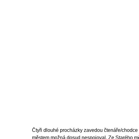
Čtyři dlouhé procházky zavedou čtenáře/chodce d
městem možná dosud nespojoval. Ze Starého mě