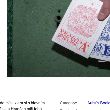
SNESITELNĚJŠ
200 Kč
300 Kč
Was:
350 Kč
o míst, která si s hlavním
Category
:
Artist’s Book
sta a Hradčan míří jeho