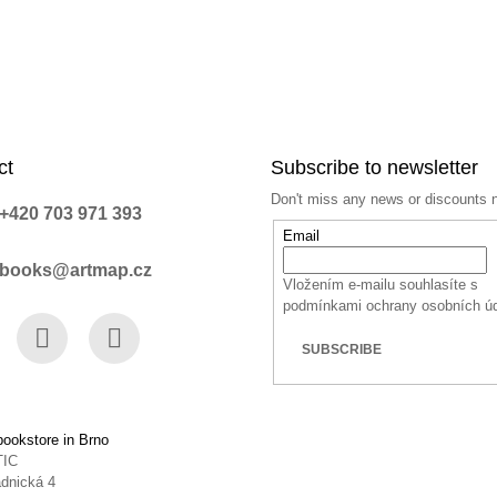
ct
Subscribe to newsletter
Don't miss any news or discounts 
+420 703 971 393
Email
books@artmap.cz
Vložením e-mailu souhlasíte s
podmínkami ochrany osobních ú
SUBSCRIBE
book
Instagram
YouTube
ookstore in Brno
TIC
dnická 4