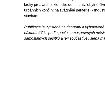
kroky přes architektonické dominanty, obytné čtvr
urbánních končin: na zvágnělé periferie, k indus
stavbám.
Publikace je vytištěná na risografu a vyhotovená 
nákladu 57 ks podle počtu samosprávných městsk
samostatných sešitků a její součástí je i slepá ma
F
o
o
t
e