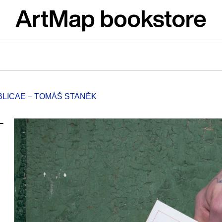
What are you looking for?
SEARCH
BLICAE – TOMÁŠ STANĚK
–
We recommend
ARTMAT KRABIČKA
VÝVAR
ARTMAT BOX
NEJEN ROMSK