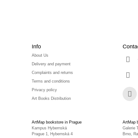
r
Info
Conta
About Us
Delivery and payment
Complaints and returns
Terms and conditions
Privacy policy
Art Books Distribution
Face
ArtMap bookstore in Prague
ArtMap b
Kampus Hybernská
Galerie 
Prague 1, Hybernská 4
Brno, Ra