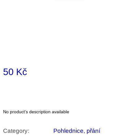
i
n
g
f
o
r
?
50 Kč
Measure
price:
SEARCH
No product's description available
W
e
r
Category
:
Pohlednice, přání
e