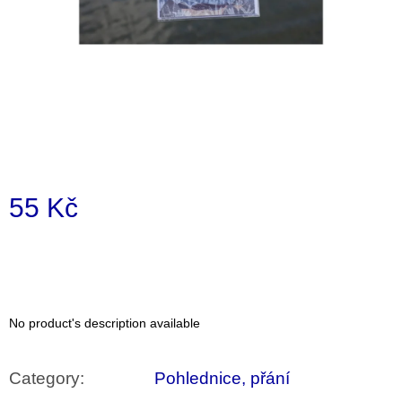
i
n
g
f
o
r
?
55 Kč
Measure
price:
SEARCH
No product's description available
W
e
r
Category
:
Pohlednice, přání
e