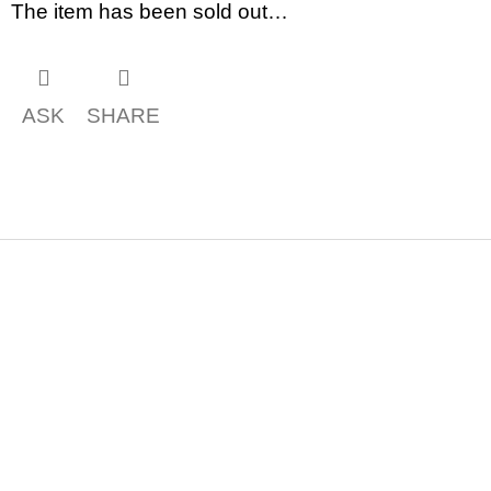
c
The item has been sold out…
o
m
m
e
n
ASK
SHARE
d
BRUTAL
PRAGUE
165
Kč
F
o
o
t
e
r