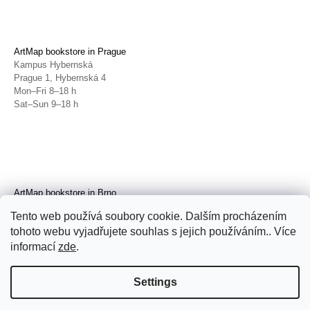
ArtMap bookstore in Prague
Kampus Hybernská
Prague 1, Hybernská 4
Mon–Fri 8–18 h
Sat–Sun 9–18 h
ArtMap bookstore in Brno
Galerie TIC
Tento web používá soubory cookie. Dalším procházením
Brno, Radnická 4
tohoto webu vyjadřujete souhlas s jejich používáním.. Více
Tue–Fri 11–19 h
Sat 14–19 h
informací
zde
.
Settings