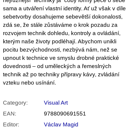
nejrůznější “techniky já” coby formy péče o sebe
sama a utváření vlastní identity. Ať už však v díle
sebetvorby dosahujeme sebevětší dokonalosti,
zdá se, že stále zůstáváme o krok pozadu za
rozvojem technik dohledu, kontroly a ovládání,
kterým naše životy podléhají. Abychom unikli
pocitu bezvýchodnosti, nezbývá nám, než se
upnout k technice ve smyslu drobné praktické
dovednosti – od uměleckých a řemeslných
technik až po techniky přípravy kávy, zvládání
vzteku nebo usínání.
Category
:
Visual Art
EAN
:
9788090691551
Editor
:
Václav Magid