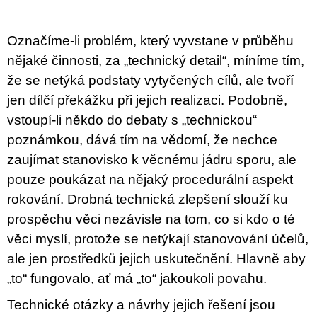
c
o
m
Označíme-li problém, který vyvstane v průběhu
m
e
nějaké činnosti, za „technický detail“, míníme tím,
n
že se netýká podstaty vytyčených cílů, ale tvoří
d
jen dílčí překážku při jejich realizaci. Podobně,
BRUTAL
vstoupí-li někdo do debaty s „technickou“
PRAGUE
poznámkou, dává tím na vědomí, že nechce
165
Kč
zaujímat stanovisko k věcnému jádru sporu, ale
pouze poukázat na nějaký procedurální aspekt
rokování. Drobná technická zlepšení slouží ku
prospěchu věci nezávisle na tom, co si kdo o té
věci myslí, protože se netýkají stanovování účelů,
ale jen prostředků jejich uskutečnění. Hlavně aby
„to“ fungovalo, ať má „to“ jakoukoli povahu.
Technické otázky a návrhy jejich řešení jsou