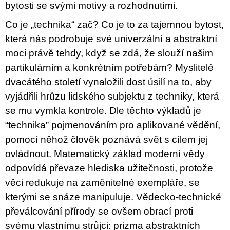
bytosti se svými motivy a rozhodnutími.
Co je „technika“ zač? Co je to za tajemnou bytost,
která nás podrobuje své univerzální a abstraktní
moci právě tehdy, když se zdá, že slouží našim
partikulárním a konkrétním potřebám? Myslitelé
dvacátého století vynaložili dost úsilí na to, aby
vyjádřili hrůzu lidského subjektu z techniky, která
se mu vymkla kontrole. Dle těchto výkladů je
“technika” pojmenováním pro aplikované vědění,
pomocí něhož člověk poznává svět s cílem jej
ovládnout. Matematický základ moderní vědy
odpovídá převaze hlediska užitečnosti, protože
věci redukuje na zaměnitelné exempláře, se
kterými se snáze manipuluje. Vědecko-technické
převálcování přírody se ovšem obrací proti
svému vlastnímu strůjci: prizma abstraktních