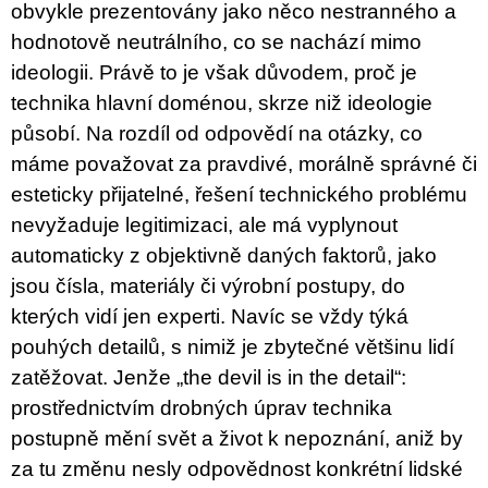
obvykle prezentovány jako něco nestranného a
hodnotově neutrálního, co se nachází mimo
ideologii. Právě to je však důvodem, proč je
technika hlavní doménou, skrze niž ideologie
působí. Na rozdíl od odpovědí na otázky, co
máme považovat za pravdivé, morálně správné či
esteticky přijatelné, řešení technického problému
nevyžaduje legitimizaci, ale má vyplynout
automaticky z objektivně daných faktorů, jako
jsou čísla, materiály či výrobní postupy, do
kterých vidí jen experti. Navíc se vždy týká
pouhých detailů, s nimiž je zbytečné většinu lidí
zatěžovat. Jenže „the devil is in the detail“:
prostřednictvím drobných úprav technika
postupně mění svět a život k nepoznání, aniž by
za tu změnu nesly odpovědnost konkrétní lidské