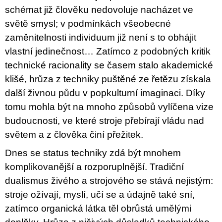
schémat již člověku nedovoluje nacházet ve
světě smysl; v podmínkách všeobecné
zaměnitelnosti individuum již není s to obhájit
vlastní jedinečnost… Zatímco z podobných kritik
technické racionality se časem stalo akademické
klišé, hrůza z techniky puštěné ze řetězu získala
další živnou půdu v popkulturní imaginaci. Díky
tomu mohla být na mnoho způsobů vylíčena vize
budoucnosti, ve které stroje přebírají vládu nad
světem a z člověka činí přežitek.
Dnes se status techniky zdá být mnohem
komplikovanější a rozporuplnější. Tradiční
dualismus živého a strojového se stává nejistým:
stroje ožívají, myslí, učí se a údajně také sní,
zatímco organická látka těl obrůstá umělými