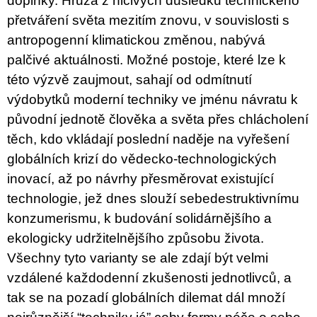
doplňky. Hrůza z ničivých důsledků technického
přetváření světa mezitím znovu, v souvislosti s
antropogenní klimatickou změnou, nabývá
palčivé aktuálnosti. Možné postoje, které lze k
této výzvě zaujmout, sahají od odmítnutí
výdobytků moderní techniky ve jménu návratu k
původní jednotě člověka a světa přes chlácholení
těch, kdo vkládají poslední naděje na vyřešení
globálních krizí do vědecko-technologických
inovací, až po návrhy přesměrovat existující
technologie, jež dnes slouží sebedestruktivnímu
konzumerismu, k budování solidárnějšího a
ekologicky udržitelnějšího způsobu života.
Všechny tyto varianty se ale zdají být velmi
vzdálené každodenní zkušenosti jednotlivců, a
tak se na pozadí globálních dilemat dál množí