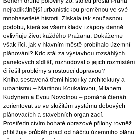
Během druhé poloviny 20. století prošla Praha
nejradikálnější urbanistickou proměnou ve své
mnohasetleté historii. Získala tak současnou
podobu, která se všemi klady i zápory denně
ovlivňuje život každého Pražana. Dokážeme
však říci, jak v hlavním městě probíhalo územní
plánování? Kdo stál za výstavbou rozsáhlých
panelových sídlišť, rozhodoval o jejich rozmístění
či řešil problémy s rostoucí dopravou?
Kniha sestavená třemi historiky architektury a
urbanismu – Martinou Koukalovou, Milanem
Kudynem a Evou Novotnou – pomáhá čtenáři
zorientovat se ve složitém systému dobových
plánovacích a stavebních organizací.
Prostřednictvím bohaté obrazové přílohy rovněž
přibližuje průběh prací od náčrtu územního plánu