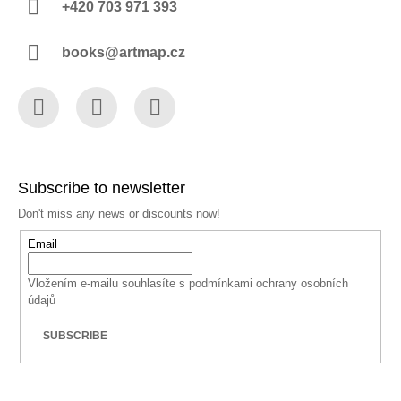
+420 703 971 393
books@artmap.cz
Facebook
Instagram
YouTube
Subscribe to newsletter
Don't miss any news or discounts now!
Email
Vložením e-mailu souhlasíte s
podmínkami ochrany osobních
údajů
SUBSCRIBE