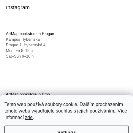
Instagram
ArtMap bookstore in Prague
Kampus Hybernská
Prague 1, Hybernská 4
Mon–Fri 8–18 h
Sat–Sun 9–18 h
ArtMap bookstore in Brno
Galerie TIC
Tento web používá soubory cookie. Dalším procházením
Brno, Radnická 4
tohoto webu vyjadřujete souhlas s jejich používáním.. Více
Tue–Fri 11–19 h
Sat 14–19 h
informací
zde
.
Settings