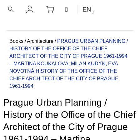
C
Skip
SHOPPING
MENU
EN
CART
a
to
BACK
BACK
SEARCH
LOGIN
content
r
t
W
h
Home
Books
/
Architecture
/
PRAGUE URBAN PLANNING /
HISTORY OF THE OFFICE OF THE CHIEF
a
ARCHITECT OF THE CITY OF PRAGUE 1961-1994
t
– MARTINA KOUKALOVÁ, MILAN KUDYN, EVA
a
NOVOTNÁ
HISTORY OF THE OFFICE OF THE
r
CHIEF ARCHITECT OF THE CITY OF PRAGUE
e
1961-1994
y
o
Prague Urban Planning /
u
History of the Office of the Chief
l
o
Architect of the City of Prague
o
1961-1994 – Martina
k