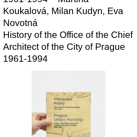
i
Koukalová, Milan Kudyn, Eva
n
Novotná
g
f
History of the Office of the Chief
o
Architect of the City of Prague
r
?
1961-1994
SEARCH
W
e
r
e