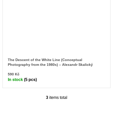
The Descent of the White Line (Conceptual
Photography from the 1980s) – Alexandr Skalický
AD
590 Kč
TO
In stock
(5 pcs)
CA
3
items total
L
i
s