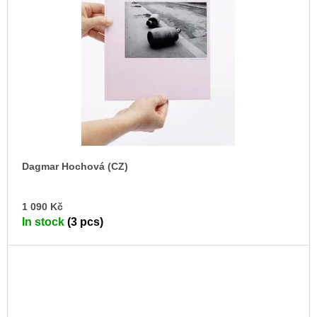
Dagmar Hochová (CZ)
AD
1 090 Kč
TO
In stock
(3 pcs)
CA