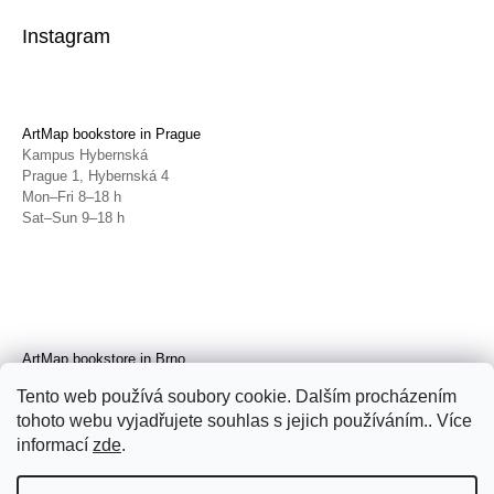
Instagram
ArtMap bookstore in Prague
Kampus Hybernská
Prague 1, Hybernská 4
Mon–Fri 8–18 h
Sat–Sun 9–18 h
ArtMap bookstore in Brno
Galerie TIC
Tento web používá soubory cookie. Dalším procházením
Brno, Radnická 4
tohoto webu vyjadřujete souhlas s jejich používáním.. Více
Tue–Fri 11–19 h
Sat 14–19 h
informací
zde
.