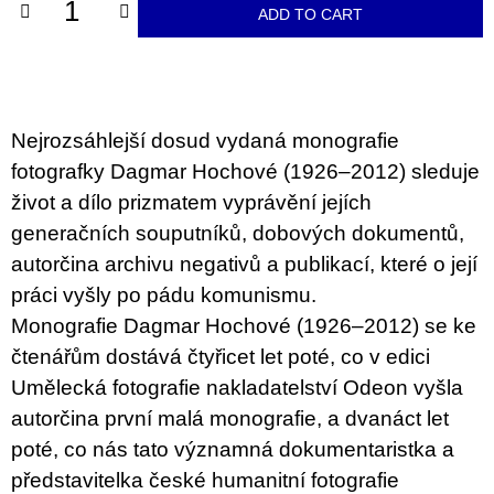
c
ADD TO CART
o
m
m
e
n
d
Nejrozsáhlejší dosud vydaná monografie
fotografky Dagmar Hochové (1926–2012) sleduje
ARTMAT
KRABIČKA
život a dílo prizmatem vyprávění jejích
ARTMAT
generačních souputníků, dobových dokumentů,
BOX
autorčina archivu negativů a publikací, které o její
200
Kč
práci vyšly po pádu komunismu.
Monografie Dagmar Hochové (1926–2012) se ke
čtenářům dostává čtyřicet let poté, co v edici
Umělecká fotografie nakladatelství Odeon vyšla
autorčina první malá monografie, a dvanáct let
poté, co nás tato významná dokumentaristka a
představitelka české humanitní fotografie