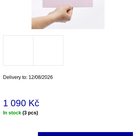
i
n
g
f
o
r
?
Delivery to:
12/08/2026
SEARCH
1 090 Kč
Measure
In stock
(3 pcs)
W
e
price:
r
e