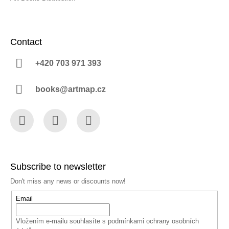
Contact
+420 703 971 393
books@artmap.cz
Facebook
Instagram
YouTube
Subscribe to newsletter
Don't miss any news or discounts now!
Email
Vložením e-mailu souhlasíte s
podmínkami ochrany osobních