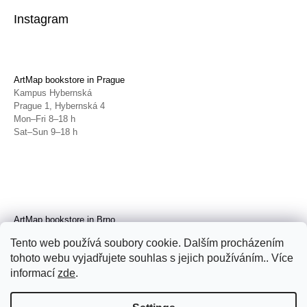
Instagram
ArtMap bookstore in Prague
Kampus Hybernská
Prague 1, Hybernská 4
Mon–Fri 8–18 h
Sat–Sun 9–18 h
ArtMap bookstore in Brno
Galerie TIC
Tento web používá soubory cookie. Dalším procházením
Brno, Radnická 4
tohoto webu vyjadřujete souhlas s jejich používáním.. Více
Tue–Fri 11–19 h
Sat 14–19 h
informací
zde
.