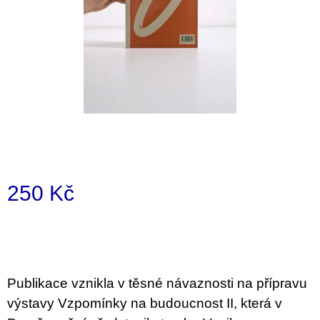
i
n
g
f
o
r
?
250 Kč
SEARCH
Measure
price:
W
e
Publikace vznikla v těsné návaznosti na přípravu
r
výstavy Vzpomínky na budoucnost II, která v
e