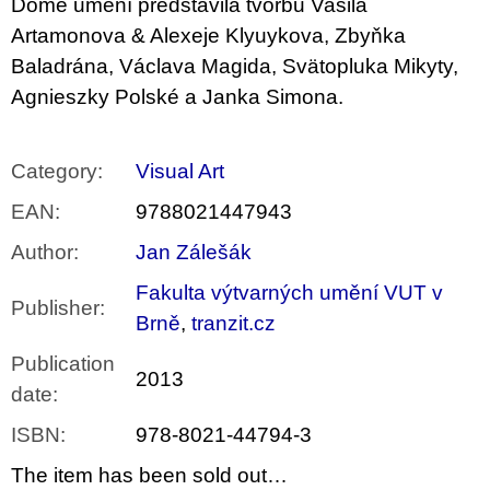
c
Domě umění představila tvorbu Vasila
o
Artamonova & Alexeje Klyuykova, Zbyňka
m
Baladrána, Václava Magida, Svätopluka Mikyty,
m
e
Agnieszky Polské a Janka Simona.
n
d
Category
:
Visual Art
ARTMAT
KRABIČKA
EAN
:
9788021447943
ARTMAT
BOX
Author
:
Jan Zálešák
200
Kč
Fakulta výtvarných umění VUT v
Publisher
:
Brně
,
tranzit.cz
Publication
2013
date
:
ISBN
:
978-8021-44794-3
The item has been sold out…