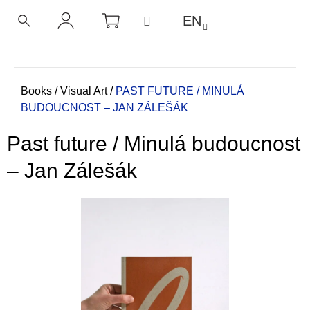
C
Skip
SHOPPING
MENU
EN
CART
a
to
BACK
BACK
SEARCH
LOGIN
content
r
t
W
h
Home
Books
/
Visual Art
/
PAST FUTURE / MINULÁ
BUDOUCNOST – JAN ZÁLEŠÁK
a
t
Past future / Minulá budoucnost
a
r
– Jan Zálešák
e
y
o
u
l
o
o
k