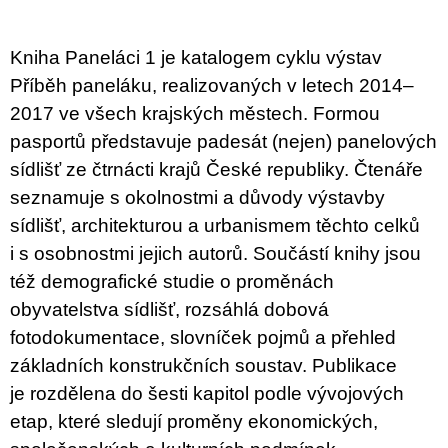
c
o
m
Kniha Paneláci 1 je katalogem cyklu výstav
m
e
Příběh paneláku, realizovaných v letech 2014–
n
2017 ve všech krajských městech. Formou
d
pasportů představuje padesát (nejen) panelových
BRUTAL
sídlišť ze čtrnácti krajů České republiky. Čtenáře
PRAGUE
seznamuje s okolnostmi a důvody výstavby
165
Kč
sídlišť, architekturou a urbanismem těchto celků
i s osobnostmi jejich autorů. Součástí knihy jsou
též demografické studie o proměnách
obyvatelstva sídlišť, rozsáhlá dobová
fotodokumentace, slovníček pojmů a přehled
základních konstrukčních soustav. Publikace
je rozdělena do šesti kapitol podle vývojových
etap, které sledují proměny ekonomických,