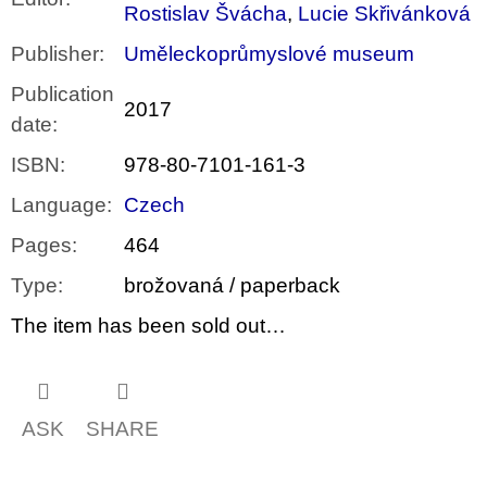
Rostislav Švácha
,
Lucie Skřivánková
Publisher
:
Uměleckoprůmyslové museum
Publication
2017
date
:
ISBN
:
978-80-7101-161-3
Language
:
Czech
Pages
:
464
Type
:
brožovaná / paperback
The item has been sold out…
ASK
SHARE