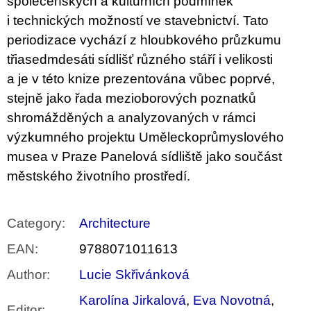
společenských a kulturních podmínek
i technických možností ve stavebnictví. Tato
periodizace vychází z hloubkového průzkumu
třiasedmdesáti sídlišť různého stáří i velikosti
a je v této knize prezentována vůbec poprvé,
stejně jako řada mezioborových poznatků
shromážděných a analyzovaných v rámci
výzkumného projektu Uměleckoprůmyslového
musea v Praze Panelová sídliště jako součást
městského životního prostředí.
Category
:
Architecture
EAN
:
9788071011613
Author
:
Lucie Skřivánková
Karolína Jirkalová
,
Eva Novotná
,
Editor
: