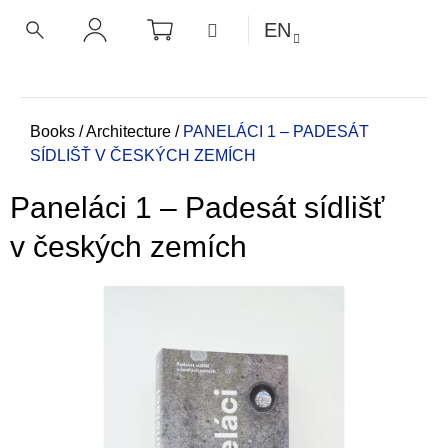
C
Skip
SHOPPING
MENU
EN
CART
a
to
BACK
BACK
SEARCH
LOGIN
content
r
t
W
h
Home
Books
/
Architecture
/
PANELÁCI 1 – PADESÁT
SÍDLIŠŤ V ČESKÝCH ZEMÍCH
a
t
Paneláci 1 – Padesát sídlišť
a
r
v českých zemích
e
y
o
u
l
o
o
k