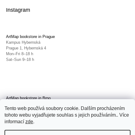
Instagram
ArtMap bookstore in Prague
Kampus Hybernská
Prague 1, Hybernská 4
Mon–Fri 8–18 h
Sat–Sun 9–18 h
ArtMap bookstore in Brno
Galerie TIC
Tento web používá soubory cookie. Dalším procházením
Brno, Radnická 4
tohoto webu vyjadřujete souhlas s jejich používáním.. Více
Tue–Fri 11–19 h
Sat 14–19 h
informací
zde
.