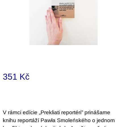
i
n
g
f
o
r
?
351 Kč
SEARCH
Measure
price:
W
e
V rámci edície „Prekliati reportéri” prinášame
r
knihu reportáží Pawła Smoleńského o jednom
e