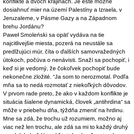
c
konflikte a dvoch krajinách. Je ešte možné
o
dosiahnuť mier na území Palestíny a Izraela, v
m
Jeruzaleme, v Pásme Gazy a na Západnom
m
e
brehu Jordánu?
n
Paweł Smoleński sa opäť vydáva na tie
d
najcitlivejšie miesta, pozerá na neustále sa
VÝVAR
predlžujúci múr, číta o ďalších samovražedných
NEJEN
ROMSKÉ
útokoch, počúva o nenávisti. Snaží sa pochopiť, i
RECEPTY
keď si je vedomý, že čokoľvek pochopiť bude
PRO
SNESITELNĚJŠÍ
nekonečne zložité. “Ja som to nerozmotal. Podľa
KLIMA
mňa sa to nedá rozmotať z niekoľkých dôvodov.
300
Kč
V prvom rade preto, že ako v každom konflikte je
Was:
situácia šialene dynamická, človek „antihrdina“ sa
350
Kč
môže v priebehu dňa, týždňa zmeniť na hrdinu.
Mne sa zdá, že trochu už rozumiem, možno aj
viac než len trochu, ale zdá sa mi to každý druhý