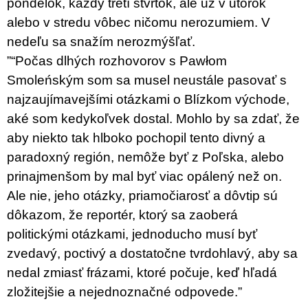
pondelok, každý tretí štvrtok, ale už v utorok
alebo v stredu vôbec ničomu nerozumiem. V
nedeľu sa snažím nerozmýšľať.
”“Počas dlhých rozhovorov s Pawłom
Smoleńským som sa musel neustále pasovať s
najzaujímavejšími otázkami o Blízkom východe,
aké som kedykoľvek dostal. Mohlo by sa zdať, že
aby niekto tak hlboko pochopil tento divný a
paradoxný región, nemôže byť z Poľska, alebo
prinajmenšom by mal byť viac opálený než on.
Ale nie, jeho otázky, priamočiarosť a dôvtip sú
dôkazom, že reportér, ktorý sa zaoberá
politickými otázkami, jednoducho musí byť
zvedavý, poctivý a dostatočne tvrdohlavý, aby sa
nedal zmiasť frázami, ktoré počuje, keď hľadá
zložitejšie a nejednoznačné odpovede.”