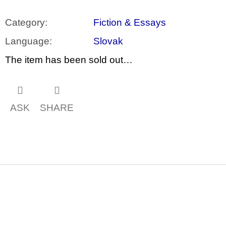
Category
:
Fiction & Essays
Language
:
Slovak
The item has been sold out…
ASK
SHARE
F
o
o