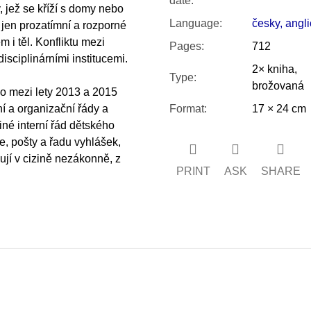
date
:
, jež se kříží s domy nebo
Language
:
česky, angl
o jen prozatímní a rozporné
 i těl. Konfliktu mezi
Pages
:
712
isciplinárními institucemi.
2× kniha,
Type
:
brožovaná
lo mezi lety 2013 a 2015
zní a organizační řády a
Format
:
17 × 24 cm
né interní řád dětského
, pošty a řadu vyhlášek,
ují v cizině nezákonně, z
PRINT
ASK
SHARE