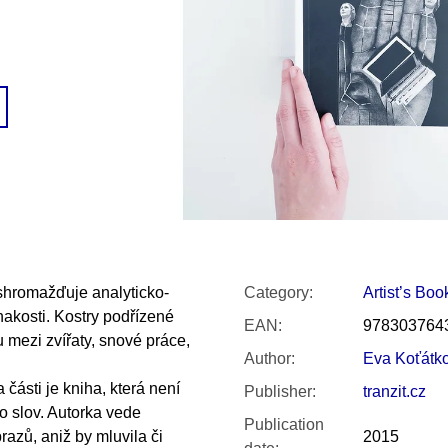
SNESITELNĚJŠ
300 Kč
Was:
350 Kč
shromažďuje analyticko-
Category
:
Artist’s Boo
nakosti. Kostry podřízené
EAN
:
978303764
itu mezi zvířaty, snové práce,
Author
:
Eva Koťátk
 části je kniha, která není
Publisher
:
tranzit.cz
 slov. Autorka vede
Publication
azů, aniž by mluvila či
2015