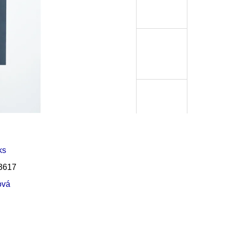
Í KLIMA
ks
3617
ová