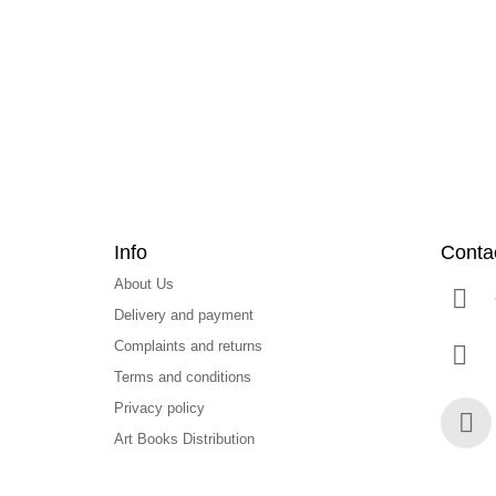
o
t
e
r
Info
Conta
About Us
Delivery and payment
Complaints and returns
Terms and conditions
Privacy policy
Art Books Distribution
Face