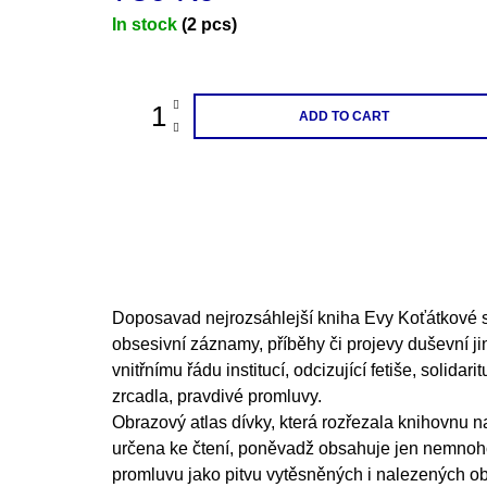
200 Kč
Measure
In stock
(2 pcs)
price:
ADD TO CART
Doposavad nejrozsáhlejší kniha Evy Koťátkové 
obsesivní záznamy, příběhy či projevy duševní ji
vnitřnímu řádu institucí, odcizující fetiše, solidar
zrcadla, pravdivé promluvy.
Obrazový atlas dívky, která rozřezala knihovnu na
určena ke čtení, poněvadž obsahuje jen nemnoho
promluvu jako pitvu vytěsněných i nalezených obr