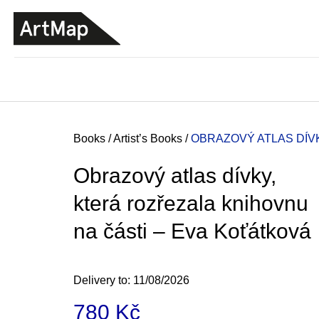
C
Skip
a
to
BACK
BACK
SHOPPING
SHOPPING
content
r
t
Home
Books
/
Artist’s Books
/
OBRAZOVÝ ATLAS DÍV
Obrazový atlas dívky,
která rozřezala knihovnu
na části – Eva Koťátková
Delivery to:
11/08/2026
ARTMAT KRABIČKA
780 Kč
ARTMAT BOX