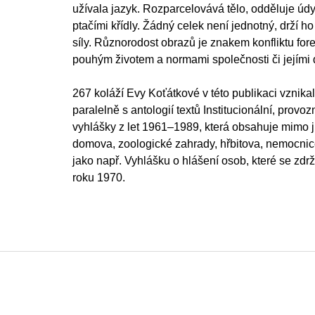
užívala jazyk. Rozparcelovává tělo, odděluje údy
ptačími křídly. Žádný celek není jednotný, drží h
síly. Různorodost obrazů je znakem konfliktu forem
pouhým životem a normami společnosti či jejími d
267 koláží Evy Koťátkové v této publikaci vznika
paralelně s antologií textů Institucionální, provo
vyhlášky z let 1961–1989, která obsahuje mimo ji
domova, zoologické zahrady, hřbitova, nemocnice
jako např. Vyhlášku o hlášení osob, které se zdrž
roku 1970.
F
o