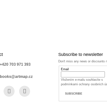
ct
Subscribe to newsletter
Don't miss any news or discounts 
+420 703 971 393
Email
books@artmap.cz
Vložením e-mailu souhlasíte s
podmínkami ochrany osobních ú
SUBSCRIBE
book
Instagram
YouTube