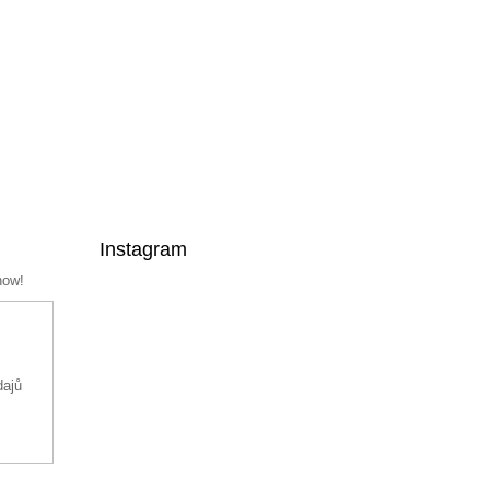
Instagram
now!
dajů