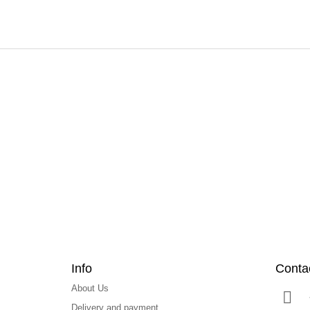
F
o
o
t
e
r
Info
Conta
About Us
Delivery and payment