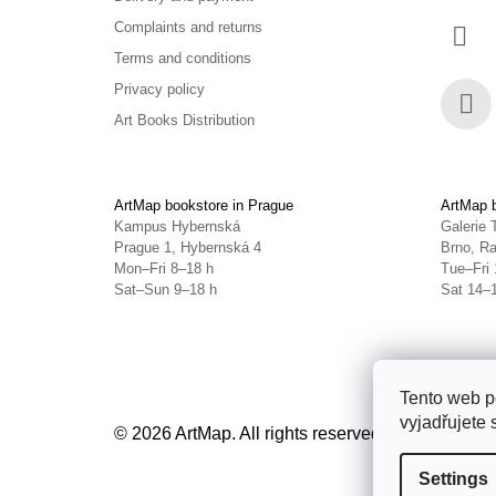
Complaints and returns
Terms and conditions
Privacy policy
Art Books Distribution
Face
ArtMap bookstore in Prague
ArtMap b
Kampus Hybernská
Galerie 
Prague 1, Hybernská 4
Brno, Ra
Mon–Fri 8–18 h
Tue–Fri 
Sat–Sun 9–18 h
Sat 14–
Tento web p
vyjadřujete 
© 2026 ArtMap. All rights reserved.
Edit cookie s
Settings