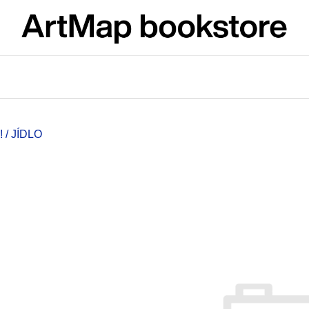
What are you looking for?
SEARCH
/ JÍDLO
We recommend
JMÉNO
VÝVAR
NEJEN ROMSK
380 Kč