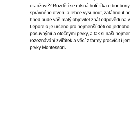
oranžové? Rozdělí se mlsná holčička o bonbony? S
správného otvoru a lehce vysunout, zatáhnout ne
hned bude váš malý objevitel znát odpovědi na vš
Leporelo je určeno pro nejmenší děti od jednoho
posuvnými a otočnými prvky, a tak si naši nejmen
rozeznávání zvířátek a věcí z farmy procvičit i j
prvky Montessori.