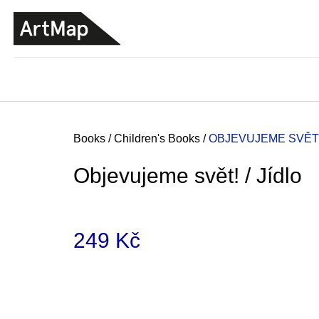
C
Skip
a
to
BACK
BACK
SHOPPING
SHOPPING
content
r
t
Home
Books
/
Children's Books
/
OBJEVUJEME SVĚT! 
Objevujeme svět! / Jídlo
249 Kč
Measure
price:
ARTMAT KRABIČKA
ARTMAT BOX