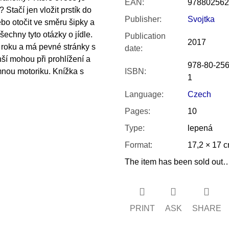
EAN
:
978802562
tačí jen vložit prstík do
Publisher
:
Svojtka
bo otočit ve směru šipky a
echny tyto otázky o jídle.
Publication
2017
 roku a má pevné stránky s
date
:
ší mohou při prohlížení a
978-80-256
emnou motoriku. Knížka s
ISBN
:
1
Language
:
Czech
Pages
:
10
Type
:
lepená
Format
:
17,2 × 17 
The item has been sold out
PRINT
ASK
SHARE