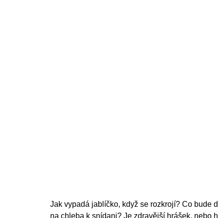
200 Kč
Jak vypadá jablíčko, když se rozkrojí? Co bude
na chleba k snídani? Je zdravější hrášek, nebo 