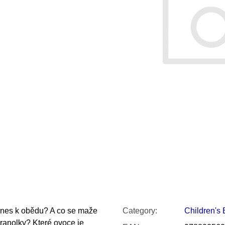
SNESITELNĚJŠ
300 Kč
Was:
350 Kč
 dnes k obědu? A co se maže
Category
:
Children's
hranolky? Které ovoce je