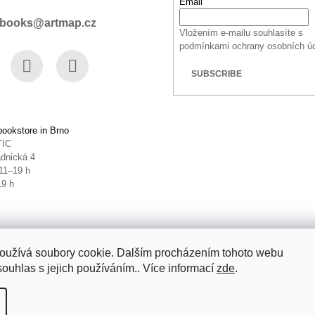
Email
books@artmap.cz
Vložením e-mailu souhlasíte s
podmínkami ochrany osobních ú
SUBSCRIBE
book
Instagram
YouTube
ookstore in Brno
TIC
dnická 4
11–19 h
19 h
oužívá soubory cookie. Dalším procházením tohoto webu
souhlas s jejich používáním.. Více informací
zde
.
ettings