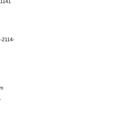
1141
-2114-
cm
…