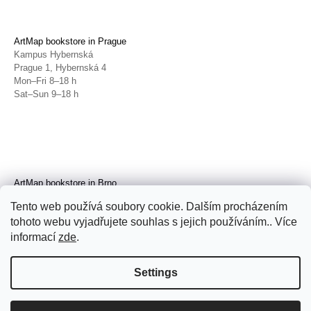
ArtMap bookstore in Prague
Kampus Hybernská
Prague 1, Hybernská 4
Mon–Fri 8–18 h
Sat–Sun 9–18 h
ArtMap bookstore in Brno
Galerie TIC
Tento web používá soubory cookie. Dalším procházením
Brno, Radnická 4
tohoto webu vyjadřujete souhlas s jejich používáním.. Více
Tue–Fri 11–19 h
Sat 14–19 h
informací
zde
.
Settings