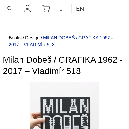
C
Skip
SHOPPING
MENU
EN
CART
a
to
BACK
BACK
SEARCH
LOGIN
content
r
t
W
h
Home
Books
/
Design
/
MILAN DOBEŠ / GRAFIKA 1962 -
2017 –⁠ VLADIMÍR 518
a
t
Milan Dobeš / GRAFIKA 1962 -
a
r
2017 –⁠ Vladimír 518
e
y
o
u
l
o
o
k