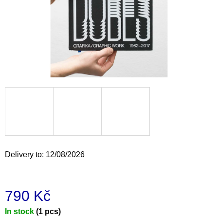
i
n
g
f
o
r
?
SEARCH
Delivery to:
12/08/2026
W
e
790 Kč
r
e
Measure
In stock
(1 pcs)