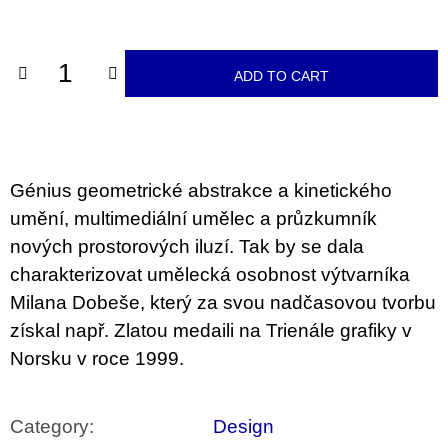
c
price:
o
m
m
ADD TO CART
e
n
d
PŘIŠEL
ČAS
Génius geometrické abstrakce a kinetického
NA
DRUHOU
umění, multimediální umělec a průzkumník
:
nových prostorových iluzí. Tak by se dala
SMĚNU
VÝBĚR
charakterizovat umělecká osobnost výtvarníka
Z
TEXTŮ
Milana Dobeše, který za svou nadčasovou tvorbu
2022 –
získal např. Zlatou medaili na Trienále grafiky v
2025
Norsku v roce 1999.
350
Kč
Category
:
Design