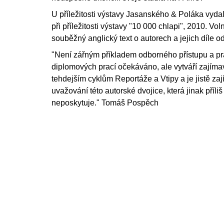
U příležitosti výstavy Jasanského & Poláka vyda
při příležitosti výstavy "10 000 chlapi", 2010. Vo
souběžný anglický text o autorech a jejich díle 
"Není zářným příkladem odborného přístupu a pr
diplomových prací očekáváno, ale vytváří zajíma
tehdejším cyklům Reportáže a Vtipy a je jistě z
uvažování této autorské dvojice, která jinak příli
neposkytuje." Tomáš Pospěch