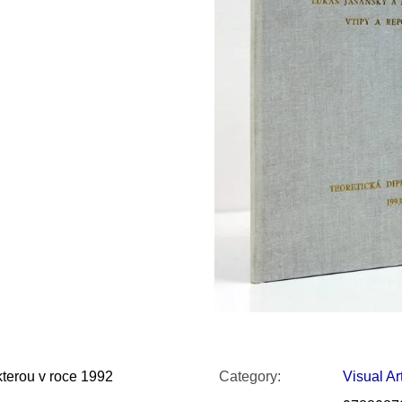
SNESITELNĚJŠ
200 Kč
300 Kč
Was:
350 Kč
kterou v roce 1992
Category
:
Visual Ar