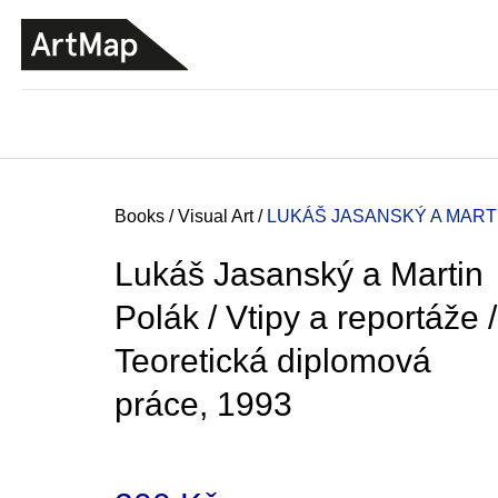
C
Skip
a
to
BACK
BACK
SHOPPING
SHOPPING
content
r
t
Home
Books
/
Visual Art
/
LUKÁŠ JASANSKÝ A MARTI
Lukáš Jasanský a Martin
Polák / Vtipy a reportáže /
Teoretická diplomová
práce, 1993
JMÉNO
380 Kč