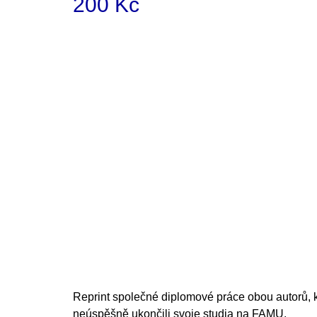
200 Kč
Measure
price:
Reprint společné diplomové práce obou autorů, 
neúspěšně ukončili svoje studia na FAMU.