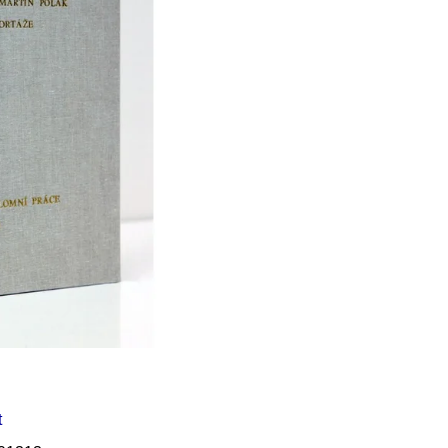
Í KLIMA
t