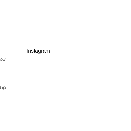
Instagram
now!
dajů