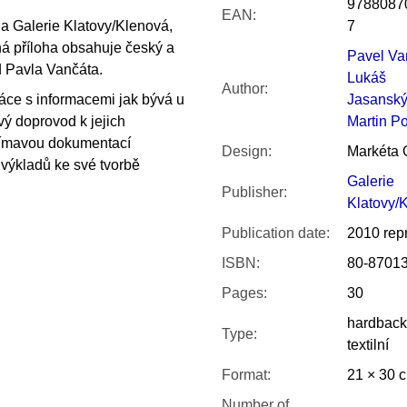
9788087
EAN
:
la Galerie Klatovy/Klenová,
7
lná příloha obsahuje český a
Pavel Va
od Pavla Vančáta.
Lukáš
Author
:
áce s informacemi jak bývá u
Jasansk
vý doprovod k jejich
Martin P
ajímavou dokumentací
Design
:
Markéta 
š výkladů ke své tvorbě
Galerie
Publisher
:
Klatovy/
Publication date
:
2010 repr
ISBN
:
80-87013
Pages
:
30
hardback
Type
:
textilní
Format
:
21 × 30 
Number of