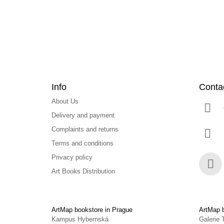
e
r
Info
Conta
About Us
Delivery and payment
Complaints and returns
Terms and conditions
Privacy policy
Art Books Distribution
Face
ArtMap bookstore in Prague
ArtMap b
Kampus Hybernská
Galerie 