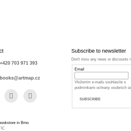
ct
Subscribe to newsletter
Don't miss any news or discounts 
+420 703 971 393
Email
books@artmap.cz
Vložením e-mailu souhlasíte s
podmínkami ochrany osobních ú
SUBSCRIBE
book
Instagram
YouTube
ookstore in Brno
TIC