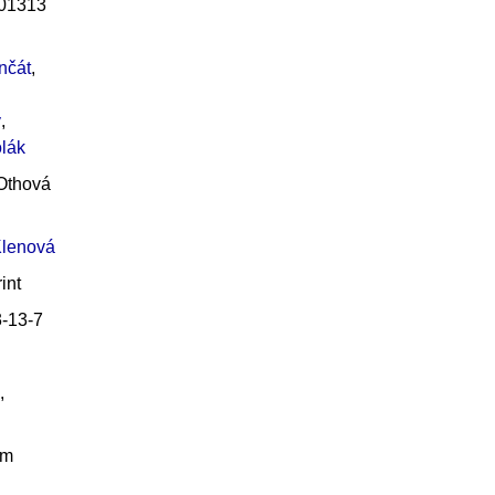
01313
nčát
,
ý
,
olák
Othová
Klenová
int
-13-7
,
cm