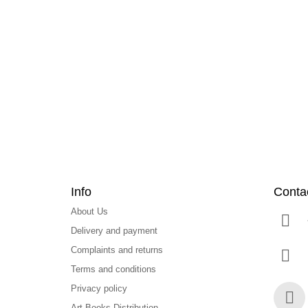
F
o
o
t
e
r
Info
Conta
About Us
Delivery and payment
Complaints and returns
Terms and conditions
Privacy policy
Art Books Distribution