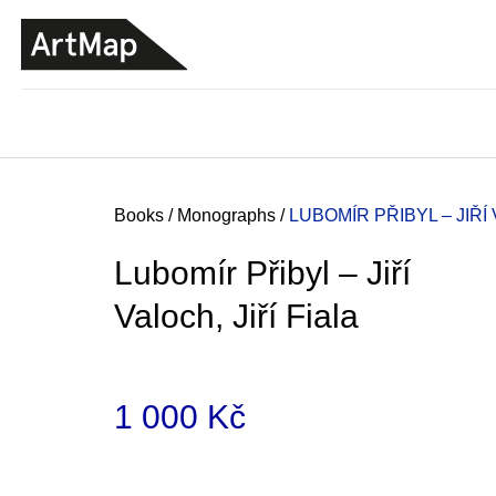
C
Skip
a
to
BACK
BACK
SHOPPING
SHOPPING
content
r
t
Home
Books
/
Monographs
/
LUBOMÍR PŘIBYL – JIŘÍ 
Lubomír Přibyl – Jiří
Valoch, Jiří Fiala
1 000 Kč
Measure
JMÉNO
price:
380 Kč