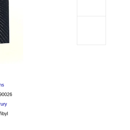
Í KLIMA
hs
90026
rury
ibyl