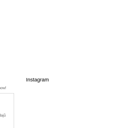
Instagram
now!
dajů