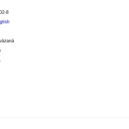
02-8
glish
 vázaná
m
…