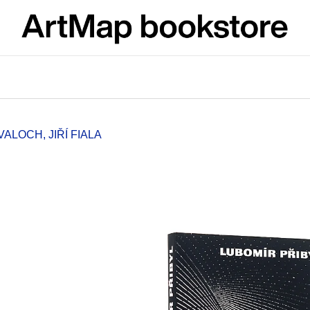
What are you looking for?
SEARCH
VALOCH, JIŘÍ FIALA
We recommend
ARTMAT KRABIČKA
VÝVAR
ARTMAT BOX
NEJEN ROMSK