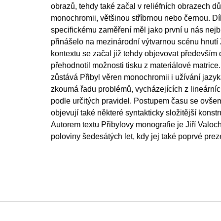
obrazů, tehdy také začal v reliéfních obrazech d
monochromii, většinou stříbrnou nebo černou. D
specifickému zaměření měl jako první u nás nejb
přinášelo na mezinárodní výtvarnou scénu hnutí
kontextu se začal již tehdy objevovat především 
přehodnotil možnosti tisku z materiálové matrice.
zůstává Přibyl věren monochromii i užívání jazy
zkoumá řadu problémů, vycházejících z lineárních
podle určitých pravidel. Postupem času se ovše
objevují také některé syntakticky složitější konstr
Autorem textu Přibylovy monografie je Jiří Valoch
poloviny šedesátých let, kdy jej také poprvé pre