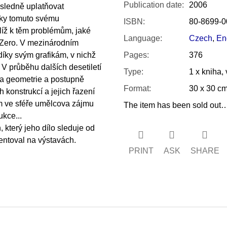
Publication date
:
2006
ůsledně uplatňovat
íky tomuto svému
ISBN
:
80-8699-0
líž k těm problémům, jaké
Language
:
Czech
,
En
 Zero. V mezinárodním
díky svým grafikám, v nichž
Pages
:
376
 V průběhu dalších desetiletí
Type
:
1 x kniha,
ka geometrie a postupně
Format
:
30 x 30 c
 konstrukcí a jejich řazení
m ve sféře umělcova zájmu
The item has been sold out
ukce...
, který jeho dílo sleduje od
zentoval na výstavách.
PRINT
ASK
SHARE