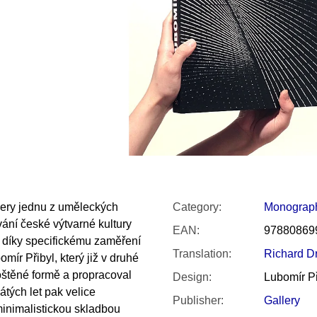
SNESITELNĚJŠ
200 Kč
300 Kč
Was:
350 Kč
lery jednu z uměleckých
Category
:
Monograp
vání české výtvarné kultury
EAN
:
97880869
a díky specifickému zaměření
Translation
:
Richard D
ír Přibyl, který již v druhé
oštěné formě a propracoval
Design
:
Lubomír Př
tých let pak velice
Publisher
:
Gallery
 minimalistickou skladbou