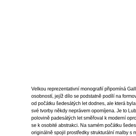
Velkou reprezentativní monografií připomíná Gal
osobností, jejíž dílo se podstatně podílí na formo
od počátku šedesátých let dodnes, ale která byl
své tvorby někdy neprávem opomíjena. Je to Lubom
polovině padesátých let směřoval k moderní opr
se k osobité abstrakci. Na samém počátku šedesá
originálně spojil prostředky strukturální malby s