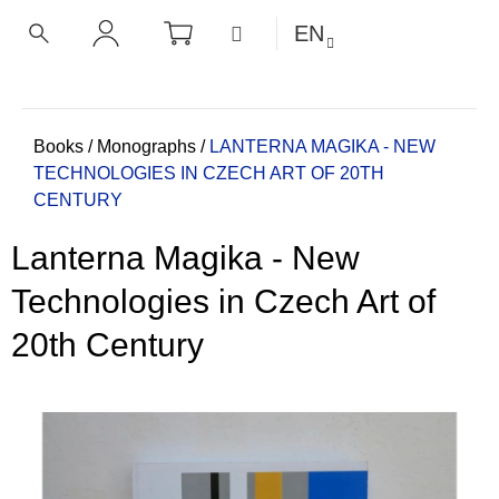
C
Skip
SHOPPING
MENU
EN
CART
a
to
BACK
BACK
SEARCH
LOGIN
content
r
t
W
h
Home
Books
/
Monographs
/
LANTERNA MAGIKA - NEW
TECHNOLOGIES IN CZECH ART OF 20TH
a
CENTURY
t
a
Lanterna Magika - New
r
e
Technologies in Czech Art of
y
20th Century
o
u
l
o
o
k