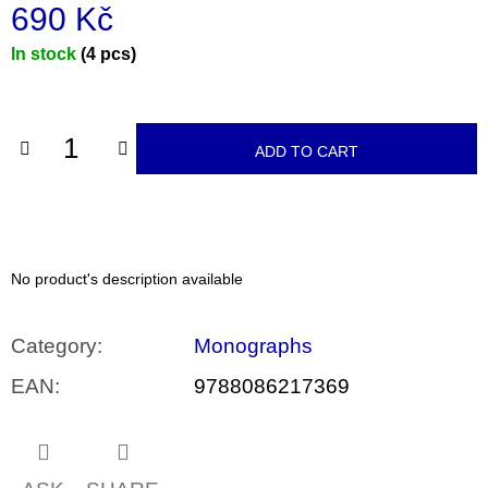
c
690 Kč
o
m
Measure
In stock
(4 pcs)
m
price:
e
n
d
ADD TO CART
PŘIŠEL
ČAS
NA
DRUHOU
:
SMĚNU
No product's description available
VÝBĚR
Z
TEXTŮ
Category
:
Monographs
2022 –
2025
EAN
:
9788086217369
350
Kč