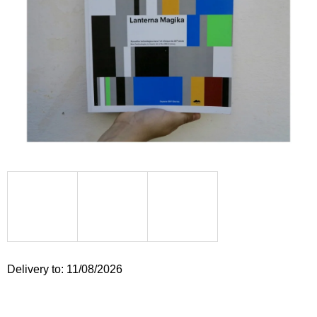
i
n
g
f
o
r
?
SEARCH
W
Delivery to:
11/08/2026
e
r
e