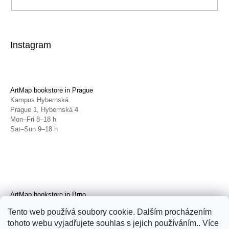
Instagram
ArtMap bookstore in Prague
Kampus Hybernská
Prague 1, Hybernská 4
Mon–Fri 8–18 h
Sat–Sun 9–18 h
ArtMap bookstore in Brno
Galerie TIC
Tento web používá soubory cookie. Dalším procházením
Brno, Radnická 4
tohoto webu vyjadřujete souhlas s jejich používáním.. Více
Tue–Fri 11–19 h