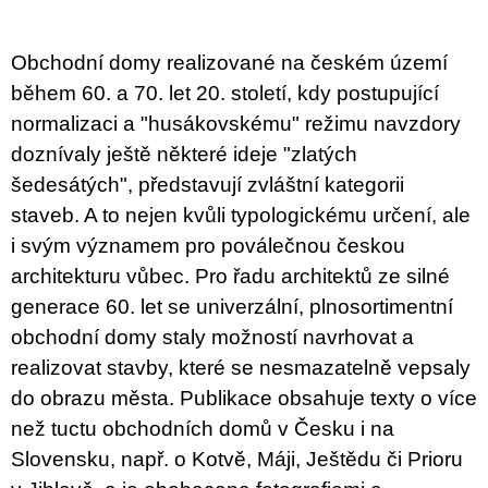
c
o
m
Obchodní domy realizované na českém území
m
e
během 60. a 70. let 20. století, kdy postupující
n
normalizaci a "husákovskému" režimu navzdory
d
doznívaly ještě některé ideje "zlatých
ARTMAT
šedesátých", představují zvláštní kategorii
KRABIČKA
staveb. A to nejen kvůli typologickému určení, ale
ARTMAT
BOX
i svým významem pro poválečnou českou
200
architekturu vůbec. Pro řadu architektů ze silné
Kč
generace 60. let se univerzální, plnosortimentní
obchodní domy staly možností navrhovat a
realizovat stavby, které se nesmazatelně vepsaly
do obrazu města. Publikace obsahuje texty o více
než tuctu obchodních domů v Česku i na
Slovensku, např. o Kotvě, Máji, Ještědu či Prioru