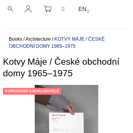
C
Skip
SHOPPING
MENU
EN
CART
a
to
BACK
BACK
SEARCH
LOGIN
content
r
t
W
h
Home
Books
/
Architecture
/
KOTVY MÁJE / ČESKÉ
OBCHODNÍ DOMY 1965–1975
a
t
Kotvy Máje / České obchodní
a
r
domy 1965–1975
e
y
VYPRODÁNO U NAKLADATELE
o
u
l
o
o
k