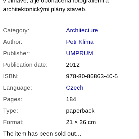
v Jihlavě, a je obohacena fotografiemi a
architektonickými plány staveb.
Category
:
Architecture
Author
:
Petr Klíma
Publisher
:
UMPRUM
Publication date
:
2012
ISBN
:
978-80-86863-40-5
Language
:
Czech
Pages
:
184
Type
:
paperback
Format
:
21 × 26 cm
The item has been sold out…