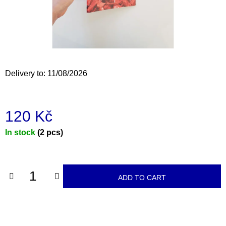
i
n
g
f
o
Delivery to:
11/08/2026
r
?
120 Kč
Measure
In stock
(2 pcs)
price:
SEARCH
ADD TO CART
W
e
r
e