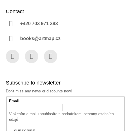
Contact
+420 703 971 393
books@artmap.cz
Facebook
Instagram
YouTube
Subscribe to newsletter
Don't miss any news or discounts now!
Email
Vložením e-mailu souhlasíte s
podmínkami ochrany osobních
údajů
SUBSCRIBE