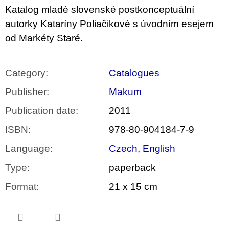
c
Katalog mladé slovenské postkonceptuální
o
m
autorky Kataríny Poliačikové s úvodním esejem
m
od Markéty Staré.
e
n
d
Category
:
Catalogues
BRUTAL
Publisher
:
Makum
PRAGUE
165
Publication date
:
2011
Kč
ISBN
:
978-80-904184-7-9
Language
:
Czech
,
English
Type
:
paperback
Format
:
21 x 15 cm