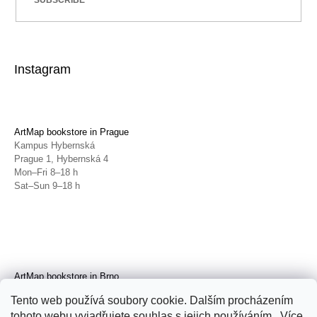
Instagram
ArtMap bookstore in Prague
Kampus Hybernská
Prague 1, Hybernská 4
Mon–Fri 8–18 h
Sat–Sun 9–18 h
ArtMap bookstore in Brno
Galerie TIC
Tento web používá soubory cookie. Dalším procházením
Brno, Radnická 4
tohoto webu vyjadřujete souhlas s jejich používáním.. Více
Tue–Fri 11–19 h