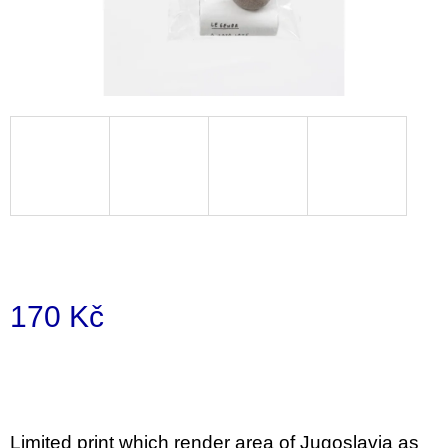
i
n
g
f
o
r
?
SEARCH
170 Kč
Measure
price:
W
e
r
e
Limited print which render area of Jugoslavia as