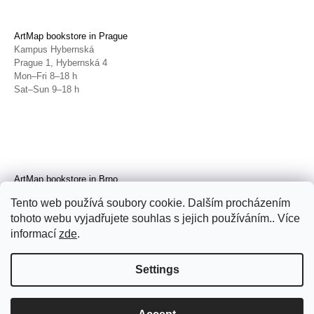
ArtMap bookstore in Prague
Kampus Hybernská
Prague 1, Hybernská 4
Mon–Fri 8–18 h
Sat–Sun 9–18 h
ArtMap bookstore in Brno
Galerie TIC
Tento web používá soubory cookie. Dalším procházením
Brno, Radnická 4
tohoto webu vyjadřujete souhlas s jejich používáním.. Více
Tue–Fri 11–19 h
Sat 14–19 h
informací
zde
.
Settings