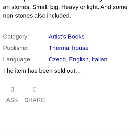
c
an stones. Small, big. Heavy or light. And some
o
m
non-stones also included.
m
e
n
d
Category
:
Artist’s Books
Publisher
:
Thermal house
BRUTAL
PRAGUE
Language
:
Czech
,
English
,
Italian
165
Kč
The item has been sold out…
ASK
SHARE