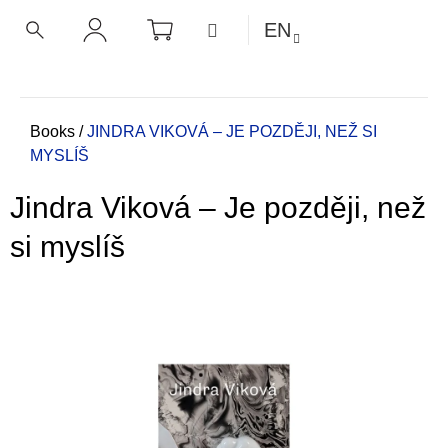
C
Skip
SHOPPING
MENU
EN
CART
a
to
BACK
BACK
SEARCH
LOGIN
content
r
t
W
h
Home
Books
/
JINDRA VIKOVÁ – JE POZDĚJI, NEŽ SI
MYSLÍŠ
a
t
Jindra Viková – Je později, než
a
r
si myslíš
e
y
o
u
l
o
o
k