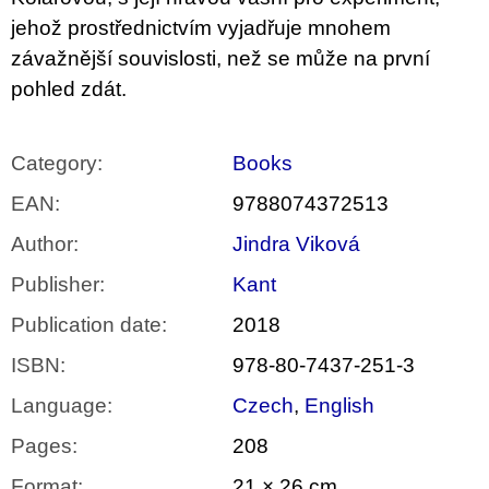
jehož prostřednictvím vyjadřuje mnohem
závažnější souvislosti, než se může na první
pohled zdát.
Category
:
Books
EAN
:
9788074372513
Author
:
Jindra Viková
Publisher
:
Kant
Publication date
:
2018
ISBN
:
978-80-7437-251-3
Language
:
Czech
,
English
Pages
:
208
Format
:
21 × 26 cm