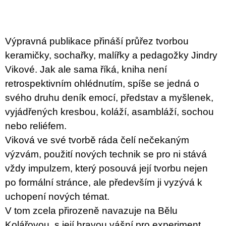
c
o
m
m
e
Výpravná publikace přináší průřez tvorbou
n
keramičky, sochařky, malířky a pedagožky Jindry
d
Vikové. Jak ale sama říká, kniha není
ARTMAT
retrospektivním ohlédnutím, spíše se jedná o
KRABIČKA
svého druhu deník emocí, představ a myšlenek,
ARTMAT
BOX
vyjádřených kresbou, koláží, asambláží, sochou
200
nebo reliéfem.
Kč
Viková ve své tvorbě ráda čelí nečekaným
výzvám, použití nových technik se pro ni stává
vždy impulzem, který posouvá její tvorbu nejen
po formální stránce, ale především ji vyzývá k
uchopení nových témat.
V tom zcela přirozeně navazuje na Bělu
Kolářovou, s její hravou vášní pro experiment,