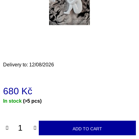
i
n
g
f
o
r
?
Delivery to:
12/08/2026
680 Kč
SEARCH
Measure
In stock
(>5 pcs)
price:
W
e
r
ADD TO CART
e