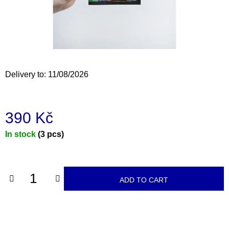
i
n
g
f
o
Delivery to:
11/08/2026
r
?
390 Kč
Measure
In stock
(3 pcs)
price:
SEARCH
ADD TO CART
W
e
r
e