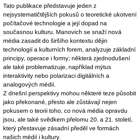
c
Tato publikace představuje jeden z
o
m
nejsystematičtějších pokusů o teoretické ukotvení
m
počítačové technologie a její dopad na
e
n
současnou kulturu. Manovich se snaží nová
d
média zasadit do širšího kontextu dějin
technologií a kulturních forem, analyzuje základní
ARTMAT
KRABIČKA
principy, operace i formy; některá zjednodušení
ARTMAT
ale také problematizuje, například mýtus
BOX
200
interaktivity nebo polarizaci digitálních a
Kč
analogových médií.
Z dnešní perspektivy mohou některé teze působit
jako překonané, přesto ale zůstávají nejen
pokusem o teorii toho, co nová média opravdu
jsou, ale také svědkem přelomu 20. a 21. století,
který přestavuje zásadní předěl ve formách
našich médií i kultury.