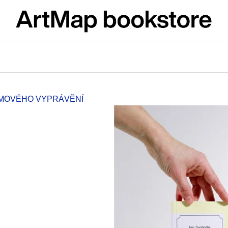
What are you looking for?
SEARCH
LMOVÉHO VYPRÁVĚNÍ
We recommend
ARTMAT KRABIČKA
VÝVAR
ARTMAT BOX
NEJEN ROMSK