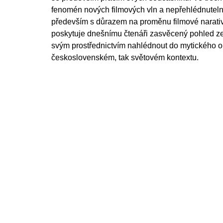
fenomén nových filmových vln a nepřehlédnutelné
především s důrazem na proměnu filmové narativ
poskytuje dnešnímu čtenáři zasvěcený pohled ze
svým prostřednictvím nahlédnout do mytického ob
československém, tak světovém kontextu.