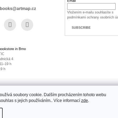
Email
books@artmap.cz
Vložením e-mailu souhlasíte s
podmínkami ochrany osobních ú
SUBSCRIBE
book
Instagram
YouTube
ookstore in Brno
TIC
dnická 4
11–19 h
19 h
oužívá soubory cookie. Dalším procházením tohoto webu
souhlas s jejich používáním.. Více informací
zde
.
ettings