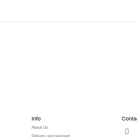
F
o
o
t
e
r
Info
Conta
About Us
Delivery and payment