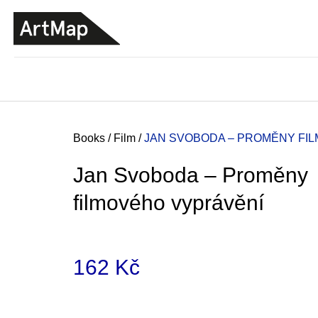
C
Skip
a
to
BACK
BACK
SHOPPING
SHOPPING
content
r
t
Home
Books
/
Film
/
JAN SVOBODA – PROMĚNY FI
Jan Svoboda – Proměny
filmového vyprávění
162 Kč
Measure
JMÉNO
price:
380 Kč