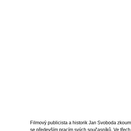
Filmový publicista a historik Jan Svoboda zkoumá
se především pracím svých současníků. Ve třech 