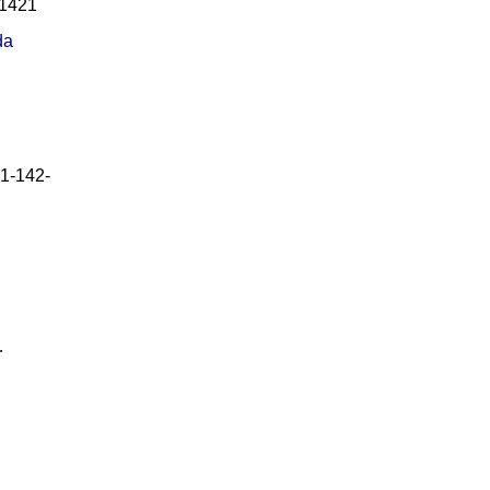
1421
da
1-142-
…