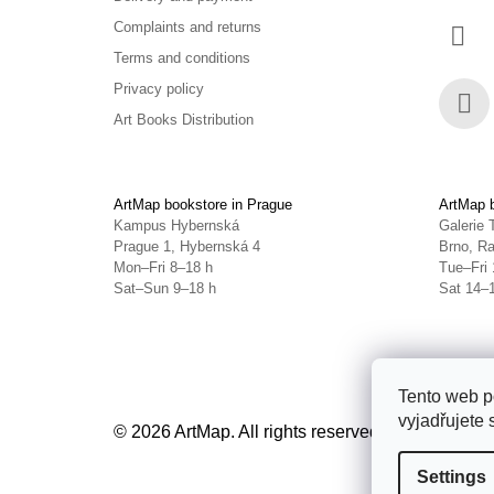
Complaints and returns
Terms and conditions
Privacy policy
Art Books Distribution
Face
ArtMap bookstore in Prague
ArtMap b
Kampus Hybernská
Galerie 
Prague 1, Hybernská 4
Brno, Ra
Mon–Fri 8–18 h
Tue–Fri 
Sat–Sun 9–18 h
Sat 14–
Tento web p
vyjadřujete 
© 2026 ArtMap. All rights reserved.
Edit cookie s
Settings