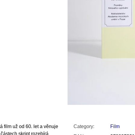
SNESITELNĚJŠ
200 Kč
300 Kč
Was:
350 Kč
 film už od 60. let a věnuje
Category
:
Film
částech skript rozebírá