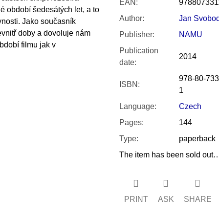
EAN
:
978807331
 období šedesátých let, a to
Author
:
Jan Svobo
nosti. Jako současník
vnitř doby a dovoluje nám
Publisher
:
NAMU
dobí filmu jak v
Publication
2014
date
:
978-80-733
ISBN
:
1
Language
:
Czech
Pages
:
144
Type
:
paperback
The item has been sold out
PRINT
ASK
SHARE