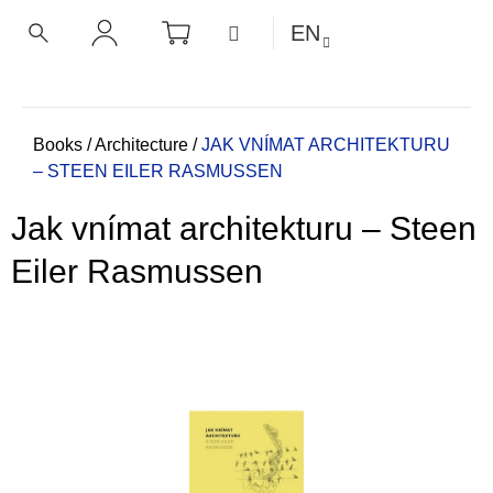
C
Skip
SHOPPING
MENU
EN
CART
a
to
BACK
BACK
SEARCH
LOGIN
content
r
t
W
h
Home
Books
/
Architecture
/
JAK VNÍMAT ARCHITEKTURU
– STEEN EILER RASMUSSEN
a
t
Jak vnímat architekturu – Steen
a
r
Eiler Rasmussen
e
y
o
u
l
o
o
k