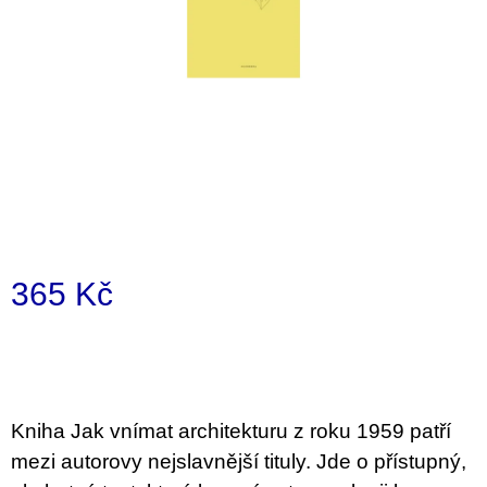
i
n
g
f
o
r
?
365 Kč
SEARCH
Measure
price:
W
e
Kniha Jak vnímat architekturu z roku 1959 patří
r
mezi autorovy nejslavnější tituly. Jde o přístupný,
e