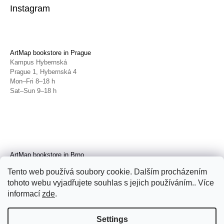
Instagram
ArtMap bookstore in Prague
Kampus Hybernská
Prague 1, Hybernská 4
Mon–Fri 8–18 h
Sat–Sun 9–18 h
ArtMap bookstore in Brno
Galerie TIC
Tento web používá soubory cookie. Dalším procházením
Brno, Radnická 4
tohoto webu vyjadřujete souhlas s jejich používáním.. Více
Tue–Fri 11–19 h
Sat 14–19 h
informací
zde
.
Settings