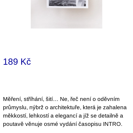
i
n
g
f
o
r
?
189 Kč
Measure
price:
SEARCH
Měření, stříhání, šití… Ne, řeč není o oděvním
průmyslu, nýbrž o architektuře, která je zahalena
W
měkkostí, lehkostí a elegancí a jíž se detailně a
e
r
poutavě věnuje osmé vydání časopisu INTRO.
e