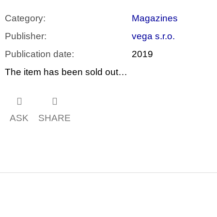
c
o
Category
:
Magazines
m
m
Publisher
:
vega s.r.o.
e
n
Publication date
:
2019
d
The item has been sold out…
PŘIŠEL
ČAS
NA
DRUHOU
:
ASK
SHARE
SMĚNU
VÝBĚR
Z
TEXTŮ
2022 –
2025
350
Kč
F
o