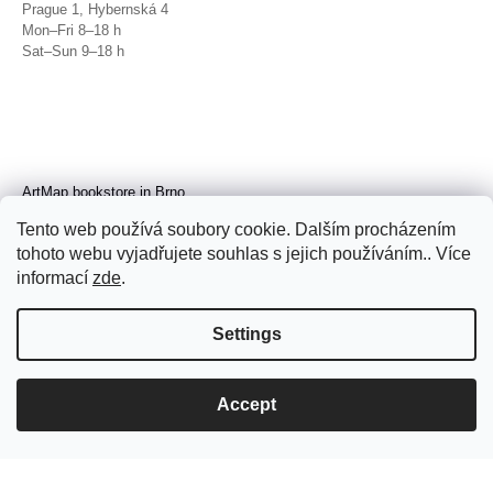
Prague 1, Hybernská 4
Mon–Fri 8–18 h
Sat–Sun 9–18 h
ArtMap bookstore in Brno
Galerie TIC
Tento web používá soubory cookie. Dalším procházením
Brno, Radnická 4
tohoto webu vyjadřujete souhlas s jejich používáním.. Více
Tue–Fri 11–19 h
Sat 14–19 h
informací
zde
.
Settings
Accept
© 2026 ArtMap. All rights reserved.
Edit
cookie settings