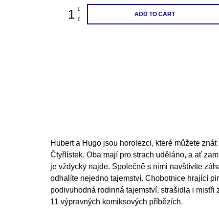
ADD TO CART
Hubert a Hugo jsou horolezci, které můžete znát
Čtyřlístek. Oba mají pro strach uděláno, a ať zamí
je vždycky najde. Společně s nimi navštívíte záh
odhalíte nejedno tajemství. Chobotnice hrající pi
podivuhodná rodinná tajemství, strašidla i mistři z
11 výpravných komiksových příbězích.