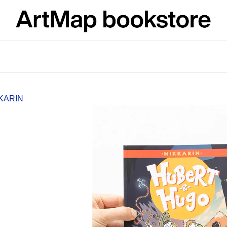
What are you looking for?
SEARCH
KKARIN
We recommend
ARTMAT KRABIČKA
VÝVAR
ARTMAT BOX
NEJEN ROMSK