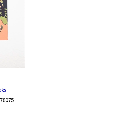
Í KLIMA
oks
78075