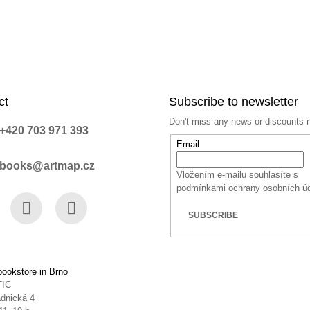
ct
Subscribe to newsletter
Don't miss any news or discounts 
+420 703 971 393
Email
books@artmap.cz
Vložením e-mailu souhlasíte s
podmínkami ochrany osobních ú
SUBSCRIBE
book
Instagram
YouTube
ookstore in Brno
TIC
dnická 4