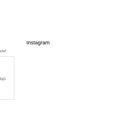
Instagram
now!
dajů