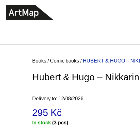
C
Skip
a
to
BACK
BACK
SHOPPING
SHOPPING
content
r
t
Home
Books
/
Comic books
/
HUBERT & HUGO –⁠ NI
Hubert & Hugo –⁠ Nikkarin
Delivery to:
12/08/2026
295 Kč
Measure
In stock
(3 pcs)
price:
JMÉNO
380 Kč