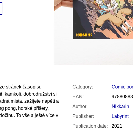
SNESITELNĚJŠ
200 Kč
300 Kč
Was:
350 Kč
 ze stránek časopisu
Category
:
Comic bo
ří kamkoli, dobrodružství si
EAN
:
97880883
adná místa, zažijete napětí a
Author
:
Nikkarin
ng pong, horské příšery,
ločinu. To vše a ještě více v
Publisher
:
Labyrint
Publication date
:
2021