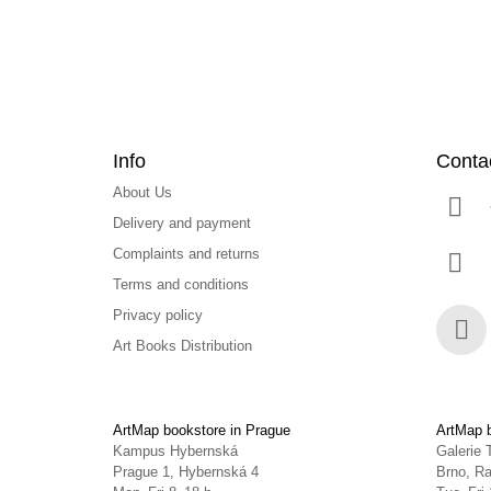
r
Info
Conta
About Us
Delivery and payment
Complaints and returns
Terms and conditions
Privacy policy
Art Books Distribution
Face
ArtMap bookstore in Prague
ArtMap b
Kampus Hybernská
Galerie 
Prague 1, Hybernská 4
Brno, Ra