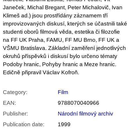
c
o
Janeček, Michal Bregant, Peter Michalovič, Ivan
m
Klimeš ad.) jsou prostřídány záznamem tří
m
e
improvizovaných diskusí, kterých se účastnili také
n
studenti oborů filmová věda, estetika či filozofie
d
na FF UK Praha, FAMU, FF MU Brno, FF UK a
PŘIŠEL
VŠMU Bratislava. Základní zaměření jednotlivých
ČAS
okruhů příspěvků i diskusí bylo určeno tématy
NA
DRUHOU
Podoby hranic, Pohyby hranic a Meze hranic.
:
Edičně připravil Václav Kofroň.
SMĚNU
VÝBĚR
Z
TEXTŮ
Category
:
Film
2022 –
2025
EAN
:
9788070040966
350
Kč
Publisher
:
Národní filmový archiv
Publication date
:
1999