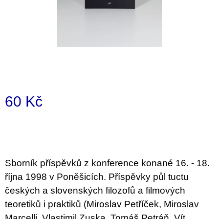
i
n
g
f
o
r
?
60 Kč
Measure
price:
SEARCH
Sborník příspěvků z konference konané 16. - 18.
října 1998 v Poněšicích. Příspěvky půl tuctu
W
českých a slovenských filozofů a filmových
e
r
teoretiků i praktiků (Miroslav Petříček, Miroslav
e
Marcelli, Vlastimil Zuska, Tomáš Petráň, Vít