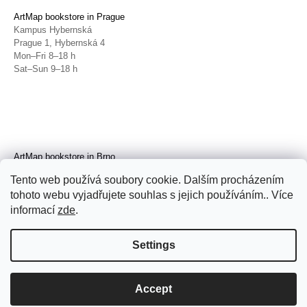
ArtMap bookstore in Prague
Kampus Hybernská
Prague 1, Hybernská 4
Mon–Fri 8–18 h
Sat–Sun 9–18 h
ArtMap bookstore in Brno
Galerie TIC
Tento web používá soubory cookie. Dalším procházením
Brno, Radnická 4
tohoto webu vyjadřujete souhlas s jejich používáním.. Více
Tue–Fri 11–19 h
Sat 14–19 h
informací
zde
.
Settings
Accept
© 2026 ArtMap. All rights reserved.
Edit