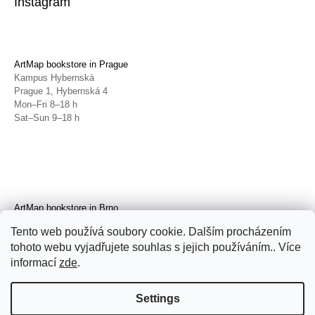
Instagram
ArtMap bookstore in Prague
Kampus Hybernská
Prague 1, Hybernská 4
Mon–Fri 8–18 h
Sat–Sun 9–18 h
ArtMap bookstore in Brno
Galerie TIC
Tento web používá soubory cookie. Dalším procházením
Brno, Radnická 4
tohoto webu vyjadřujete souhlas s jejich používáním.. Více
Tue–Fri 11–19 h
Sat 14–19 h
informací
zde
.
Settings