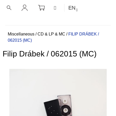
C
Skip
SHOPPING
MENU
EN
CART
a
to
BACK
BACK
SEARCH
LOGIN
content
r
t
W
h
Home
Miscellaneous
/
CD & LP & MC
/
FILIP DRÁBEK /
062015 (MC)
a
t
Filip Drábek / 062015 (MC)
a
r
e
y
o
u
l
o
o
k