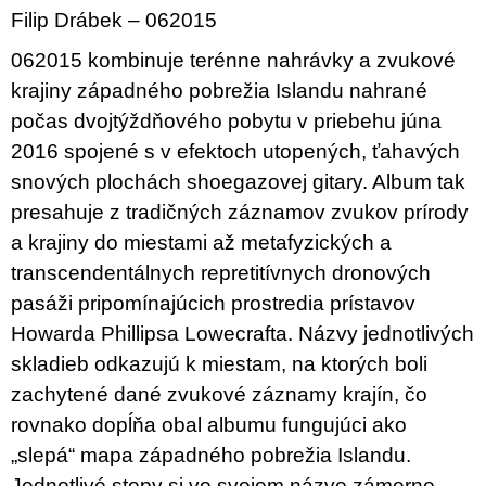
c
Filip Drábek – 062015
o
m
062015 kombinuje terénne nahrávky a zvukové
m
e
krajiny západného pobrežia Islandu nahrané
n
počas dvojtýždňového pobytu v priebehu júna
d
2016 spojené s v efektoch utopených, ťahavých
JMÉNO
snových plochách shoegazovej gitary. Album tak
380
presahuje z tradičných záznamov zvukov prírody
Kč
a krajiny do miestami až metafyzických a
transcendentálnych repretitívnych dronových
pasáži pripomínajúcich prostredia prístavov
Howarda Phillipsa Lowecrafta. Názvy jednotlivých
skladieb odkazujú k miestam, na ktorých boli
zachytené dané zvukové záznamy krajín, čo
rovnako dopĺňa obal albumu fungujúci ako
„slepá“ mapa západného pobrežia Islandu.
Jednotlivé stopy si vo svojom názve zámerne