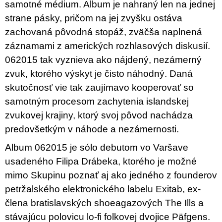
samotné médium. Album je nahraný len na jednej
strane pásky, pričom na jej zvyšku ostáva
zachovaná pôvodná stopáž, zväčša naplnená
záznamami z amerických rozhlasových diskusií.
062015 tak vyznieva ako nájdený, nezámerný
zvuk, ktorého výskyt je čisto náhodný. Daná
skutočnosť vie tak zaujímavo kooperovať so
samotným procesom zachytenia islandskej
zvukovej krajiny, ktorý svoj pôvod nachádza
predovšetkým v náhode a nezámernosti.
Album 062015 je sólo debutom vo Varšave
usadeného Filipa Drábeka, ktorého je možné
mimo Skupinu poznať aj ako jedného z founderov
petržalského elektronického labelu Exitab, ex-
člena bratislavských shoeagazových The Ills a
stávajúcu polovicu lo-fi folkovej dvojice Päfgens.