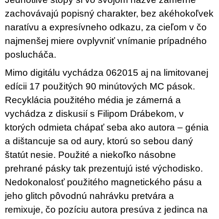
zachovávajú popisný charakter, bez akéhokoľvek
naratívu a expresívneho odkazu, za cieľom v čo
najmenšej miere ovplyvniť vnímanie prípadného
poslucháča.
Mimo digitálu vychádza 062015 aj na limitovanej
edícii 17 použitých 90 minútových MC pások.
Recyklácia použitého média je zámerná a
vychádza z diskusií s Filipom Drábekom, v
ktorých odmieta chápať seba ako autora – génia
a dištancuje sa od aury, ktorú so sebou daný
štatút nesie. Použité a niekoľko násobne
prehrané pásky tak prezentujú isté východisko.
Nedokonalosť použitého magnetického pásu a
jeho glitch pôvodnú nahrávku pretvára a
remixuje, čo pozíciu autora presúva z jedinca na