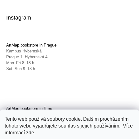
Instagram
ArtMap bookstore in Prague
Kampus Hybernská
Prague 1, Hybernská 4
Mon–Fri 8–18 h
Sat–Sun 9–18 h
ArtMap bookstore in Brno
Galerie TIC
Tento web používá soubory cookie. Dalším procházením
Brno, Radnická 4
tohoto webu vyjadřujete souhlas s jejich používáním.. Více
Tue–Fri 11–19 h
Sat 14–19 h
informací
zde
.