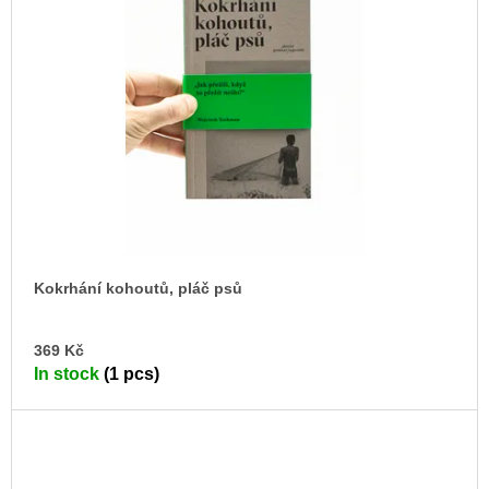
Kokrhání kohoutů, pláč psů
AD
369 Kč
TO
In stock
(1 pcs)
CA