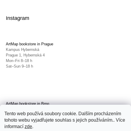
Instagram
ArtMap bookstore in Prague
Kampus Hybernská
Prague 1, Hybernská 4
Mon–Fri 8–18 h
Sat–Sun 9–18 h
ArtMap bookstore in Brno
Galerie TIC
Tento web používá soubory cookie. Dalším procházením
Brno, Radnická 4
tohoto webu vyjadřujete souhlas s jejich používáním.. Více
Tue–Fri 11–19 h
Sat 14–19 h
informací
zde
.