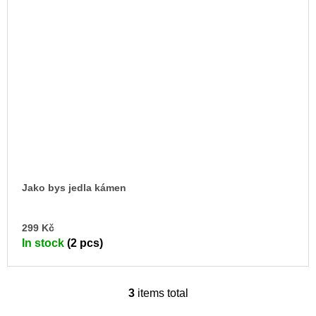
Jako bys jedla kámen
AD
299 Kč
TO
In stock
(2 pcs)
CA
3
items total
L
i