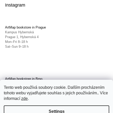
Instagram
ArtMap bookstore in Prague
Kampus Hybernská
Prague 1, Hybernská 4
Mon–Fri 8–18 h
Sat–Sun 9–18 h
ArtMap bookstore in Brno
Galerie TIC
Tento web používá soubory cookie. Dalším procházením
Brno, Radnická 4
tohoto webu vyjadřujete souhlas s jejich používáním.. Více
Tue–Fri 11–19 h
Sat 14–19 h
informací
zde
.
Settings