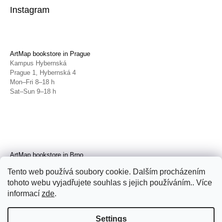
Instagram
ArtMap bookstore in Prague
Kampus Hybernská
Prague 1, Hybernská 4
Mon–Fri 8–18 h
Sat–Sun 9–18 h
ArtMap bookstore in Brno
Galerie TIC
Tento web používá soubory cookie. Dalším procházením
Brno, Radnická 4
tohoto webu vyjadřujete souhlas s jejich používáním.. Více
Tue–Fri 11–19 h
Sat 14–19 h
informací
zde
.
Settings