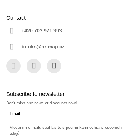
Contact
+420 703 971 393
books@artmap.cz
Facebook
Instagram
YouTube
Subscribe to newsletter
Don't miss any news or discounts now!
Email
Vložením e-mailu souhlasíte s
podmínkami ochrany osobních
údajů