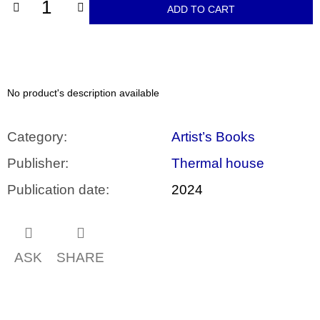
c
ADD TO CART
o
m
m
e
n
d
No product's description available
BRUTAL
PRAGUE
Category
:
Artist’s Books
165
Kč
Publisher
:
Thermal house
Publication date
:
2024
ASK
SHARE