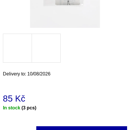
i
n
g
f
o
r
?
Delivery to:
10/08/2026
SEARCH
85 Kč
Measure
In stock
(3 pcs)
W
e
price:
r
e