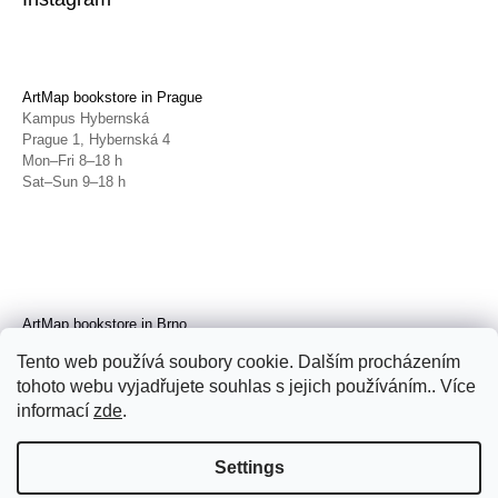
ArtMap bookstore in Prague
Kampus Hybernská
Prague 1, Hybernská 4
Mon–Fri 8–18 h
Sat–Sun 9–18 h
ArtMap bookstore in Brno
Galerie TIC
Tento web používá soubory cookie. Dalším procházením
Brno, Radnická 4
tohoto webu vyjadřujete souhlas s jejich používáním.. Více
Tue–Fri 11–19 h
Sat 14–19 h
informací
zde
.
Settings