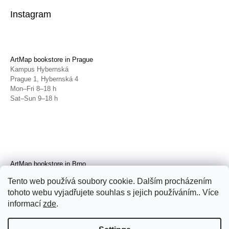
Instagram
ArtMap bookstore in Prague
Kampus Hybernská
Prague 1, Hybernská 4
Mon–Fri 8–18 h
Sat–Sun 9–18 h
ArtMap bookstore in Brno
Galerie TIC
Tento web používá soubory cookie. Dalším procházením
Brno, Radnická 4
tohoto webu vyjadřujete souhlas s jejich používáním.. Více
Tue–Fri 11–19 h
Sat 14–19 h
informací
zde
.