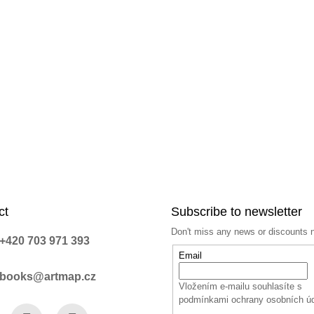
c
o
n
t
r
o
l
s
ct
Subscribe to newsletter
Don't miss any news or discounts 
+420 703 971 393
Email
books@artmap.cz
Vložením e-mailu souhlasíte s
podmínkami ochrany osobních ú