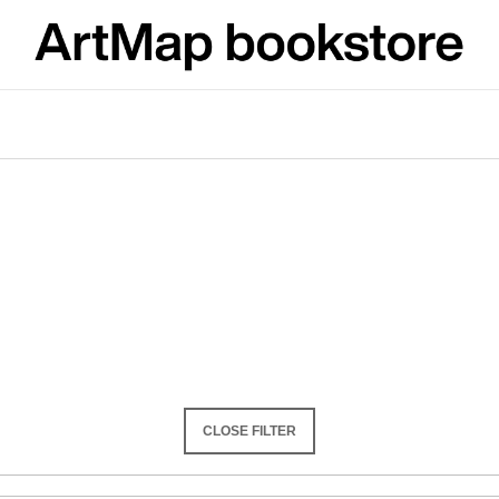
What are you looking for?
SEARCH
We recommend
CLOSE FILTER
JMÉNO
VÝVAR
NEJEN ROMSK
380 Kč