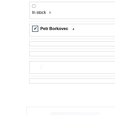
200 Kč
In stock
1
Petr Borkovec
4
L