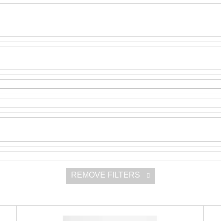
SNESITELNĚJŠ
300 Kč
Was:
350 Kč
REMOVE FILTERS