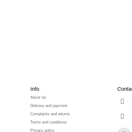
F
o
o
t
e
r
Info
Conta
About Us
Delivery and payment
Complaints and returns
Terms and conditions
Privacy policy