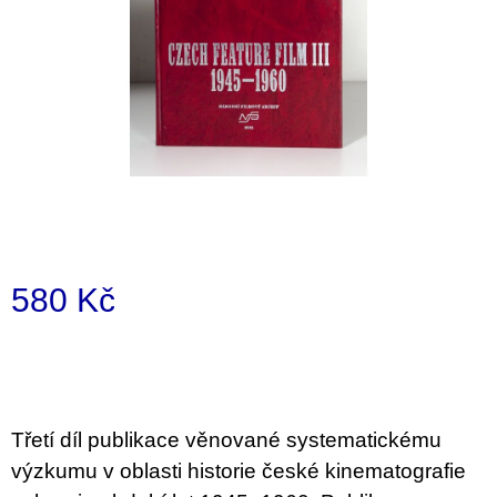
i
n
g
f
o
r
?
580 Kč
SEARCH
Measure
price:
W
e
Třetí díl publikace věnované systematickému
r
výzkumu v oblasti historie české kinematografie
e