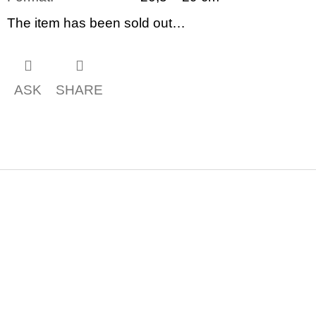
The item has been sold out…
ASK
SHARE
F
o
o
t
e
r