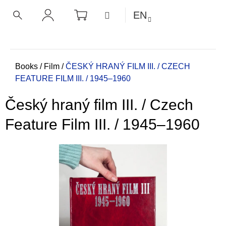
C
Skip
SHOPPING
MENU
EN
CART
a
to
BACK
BACK
SEARCH
LOGIN
content
r
t
W
h
Home
Books
/
Film
/
ČESKÝ HRANÝ FILM III. / CZECH
FEATURE FILM III. / 1945–1960
a
t
Český hraný film III. / Czech
a
r
Feature Film III. / 1945–1960
e
y
o
u
l
o
o
k