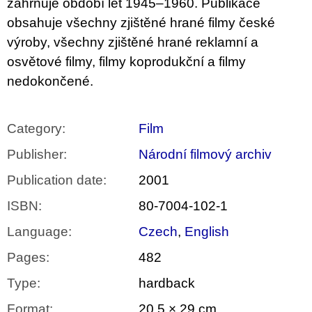
c
zahrnuje období let 1945–1960. Publikace
o
obsahuje všechny zjištěné hrané filmy české
m
výroby, všechny zjištěné hrané reklamní a
m
e
osvětové filmy, filmy koprodukční a filmy
n
nedokončené.
d
VÝVAR
NEJEN
Category
:
Film
ROMSKÉ
RECEPTY
Publisher
:
Národní filmový archiv
PRO
SNESITELNĚJŠÍ
Publication date
:
2001
KLIMA
300
ISBN
:
80-7004-102-1
Kč
Was:
Language
:
Czech
,
English
350
Kč
Pages
:
482
Type
:
hardback
Format
:
20,5 × 29 cm