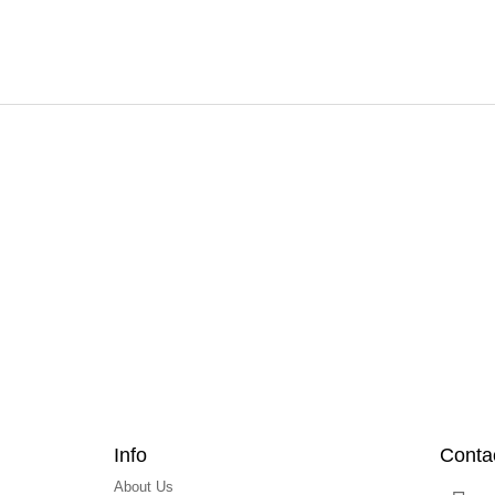
F
o
o
t
e
r
Info
Conta
About Us