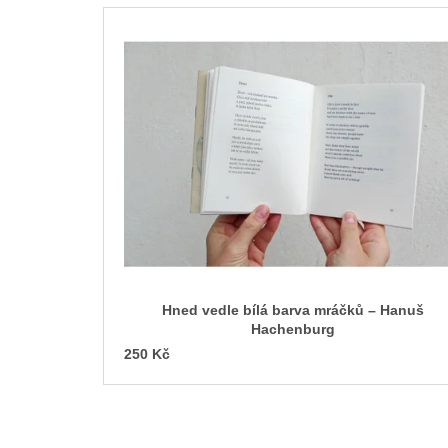
L
i
s
t
o
f
p
r
o
d
u
c
Hned vedle bílá barva mráčků – Hanuš
t
Hachenburg
s
250 Kč