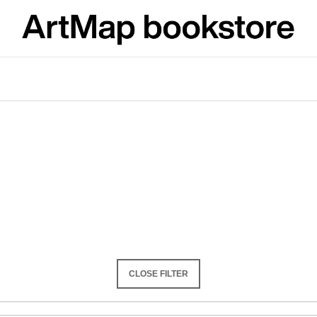
What are you looking for?
SEARCH
We recommend
CLOSE FILTER
JMÉNO
VÝVAR
NEJEN ROMSK
380 Kč