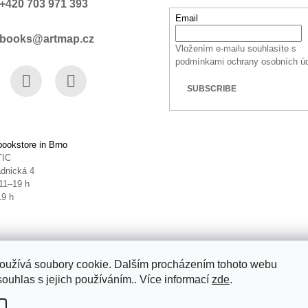
+420 703 971 393
Email
books@artmap.cz
Vložením e-mailu souhlasíte s
podmínkami ochrany osobních ú
SUBSCRIBE
book
Instagram
YouTube
ookstore in Brno
TIC
dnická 4
11–19 h
19 h
oužívá soubory cookie. Dalším procházením tohoto webu
souhlas s jejich používáním.. Více informací
zde
.
ettings