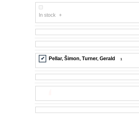
200 Kč
In stock
0
Pellar, Šimon, Turner, Gerald
1