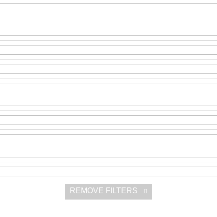
SNESITELNĚJŠ
300 Kč
Was:
350 Kč
REMOVE FILTERS