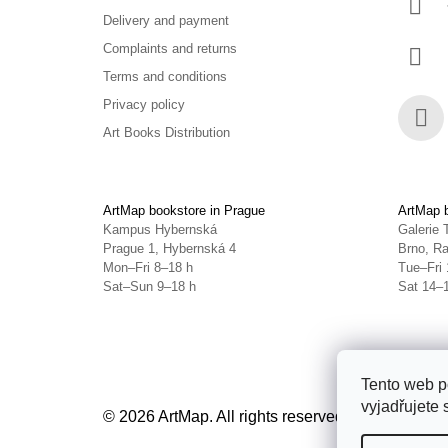
Delivery and payment
Complaints and returns
Terms and conditions
Privacy policy
Art Books Distribution
Face
ArtMap bookstore in Prague
ArtMap b
Kampus Hybernská
Galerie 
Prague 1, Hybernská 4
Brno, Ra
Mon–Fri 8–18 h
Tue–Fri 
Sat–Sun 9–18 h
Sat 14–
Tento web p
vyjadřujete 
© 2026 ArtMap. All rights reserved.
Edit cookie s