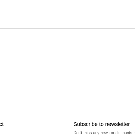
i
s
t
i
n
g
c
o
n
t
r
o
l
s
ct
Subscribe to newsletter
Don't miss any news or discounts 