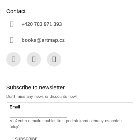
Contact
+420 703 971 393
books@artmap.cz
Facebook
Instagram
YouTube
Subscribe to newsletter
Don't miss any news or discounts now!
Email
Vložením e-mailu souhlasíte s
podmínkami ochrany osobních
údajů
SUBSCRIBE