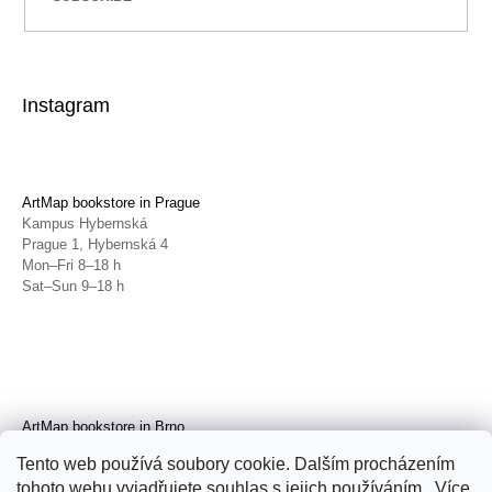
Instagram
ArtMap bookstore in Prague
Kampus Hybernská
Prague 1, Hybernská 4
Mon–Fri 8–18 h
Sat–Sun 9–18 h
ArtMap bookstore in Brno
Galerie TIC
Tento web používá soubory cookie. Dalším procházením
Brno, Radnická 4
tohoto webu vyjadřujete souhlas s jejich používáním.. Více
Tue–Fri 11–19 h