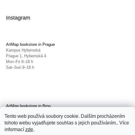
Instagram
ArtMap bookstore in Prague
Kampus Hybernská
Prague 1, Hybernská 4
Mon–Fri 8–18 h
Sat–Sun 9–18 h
ArtMap bookstore in Brno
Galerie TIC
Tento web používá soubory cookie. Dalším procházením
Brno, Radnická 4
tohoto webu vyjadřujete souhlas s jejich používáním.. Více
Tue–Fri 11–19 h
Sat 14–19 h
informací
zde
.