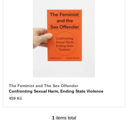
c
s
o
m
t
m
o
e
n
f
d
p
r
JMÉNO
o
380
d
Kč
u
c
t
The Feminist and The Sex Offender
s
Confronting Sexual Harm, Ending State Violence
459 Kč
1
items total
L
i