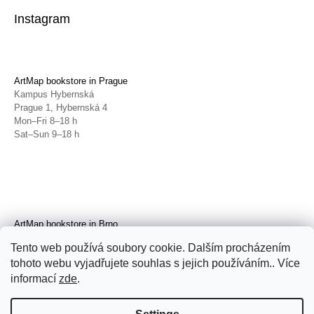
Instagram
ArtMap bookstore in Prague
Kampus Hybernská
Prague 1, Hybernská 4
Mon–Fri 8–18 h
Sat–Sun 9–18 h
ArtMap bookstore in Brno
Galerie TIC
Tento web používá soubory cookie. Dalším procházením
Brno, Radnická 4
tohoto webu vyjadřujete souhlas s jejich používáním.. Více
Tue–Fri 11–19 h
Sat 14–19 h
informací
zde
.