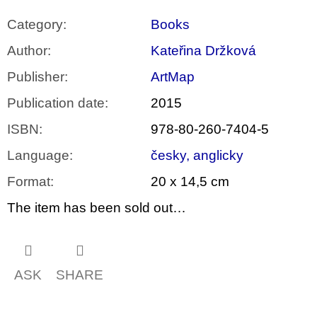
Category
:
Books
Author
:
Kateřina Držková
Publisher
:
ArtMap
Publication date
:
2015
ISBN
:
978-80-260-7404-5
Language
:
česky, anglicky
Format
:
20 x 14,5 cm
The item has been sold out…
ASK
SHARE