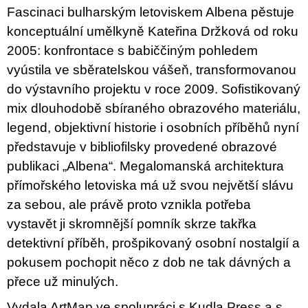
c
Fascinaci bulharským letoviskem Albena pěstuje
o
m
konceptuální umělkyně Kateřina Držková od roku
m
2005: konfrontace s babiččiným pohledem
e
n
vyústila ve sběratelskou vášeň, transformovanou
d
do výstavního projektu v roce 2009. Sofistikovaný
mix dlouhodobě sbíraného obrazového materiálu,
VÝVAR
NEJEN
legend, objektivní historie i osobních příběhů nyní
ROMSKÉ
představuje v bibliofilsky provedené obrazové
RECEPTY
PRO
publikaci „Albena“. Megalomanská architektura
SNESITELNĚJŠÍ
KLIMA
přímořského letoviska má už svou největší slávu
300
za sebou, ale právě proto vznikla potřeba
Kč
vystavět ji skromnější pomník skrze takřka
Was:
350
detektivní příběh, prošpikovaný osobní nostalgií a
Kč
pokusem pochopit něco z dob ne tak dávných a
přece už minulých.
Vydala ArtMap ve spolupráci s Kudla Press a s