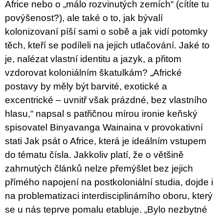
Africe nebo o „málo rozvinutých zemích“ (cítíte tu
povýšenost?), ale také o to, jak bývalí
kolonizovaní píší sami o sobě a jak vidí potomky
těch, kteří se podíleli na jejich utlačování. Jaké to
je, nalézat vlastní identitu a jazyk, a přitom
vzdorovat koloniálním škatulkám? „Africké
postavy by měly být barvité, exotické a
excentrické – uvnitř však prázdné, bez vlastního
hlasu,“ napsal s patřičnou mírou ironie keňský
spisovatel Binyavanga Wainaina v provokativní
stati Jak psát o Africe, která je ideálním vstupem
do tématu čísla. Jakkoliv platí, že o většině
zahrnutých článků nelze přemýšlet bez jejich
přímého napojení na postkoloniální studia, dojde i
na problematizaci interdisciplinárního oboru, který
se u nás teprve pomalu etabluje. „Bylo nezbytné