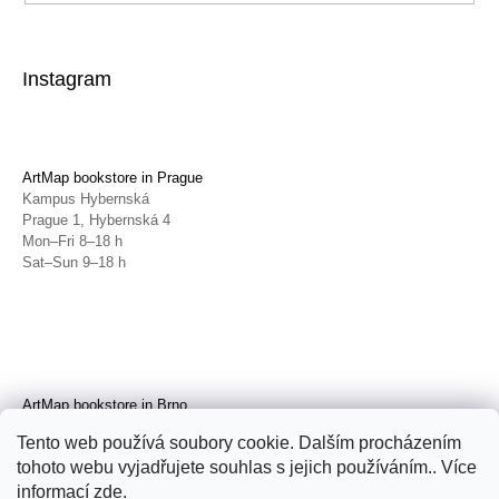
Instagram
ArtMap bookstore in Prague
Kampus Hybernská
Prague 1, Hybernská 4
Mon–Fri 8–18 h
Sat–Sun 9–18 h
ArtMap bookstore in Brno
Galerie TIC
Tento web používá soubory cookie. Dalším procházením
Brno, Radnická 4
tohoto webu vyjadřujete souhlas s jejich používáním.. Více
Tue–Fri 11–19 h
Sat 14–19 h
informací
zde
.