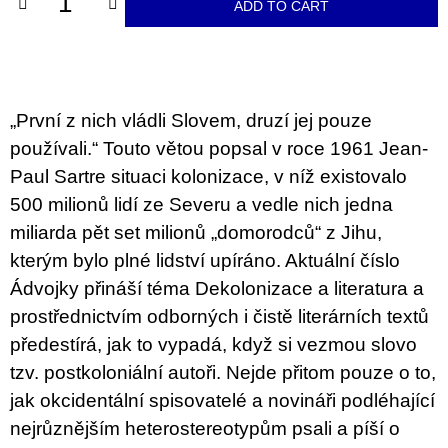
c
ADD TO CART
o
m
m
e
n
d
„První z nich vládli Slovem, druzí jej pouze
používali.“ Touto větou popsal v roce 1961 Jean­-
BRUTAL
Paul Sartre situaci kolonizace, v níž existovalo
PRAGUE
500 milionů lidí ze Severu a vedle nich jedna
165
Kč
miliarda pět set milionů „domorodců“ z Jihu,
kterým bylo plné lidství upíráno. Aktuální číslo
Ádvojky přináší téma Dekolonizace a literatura a
prostřednictvím odborných i čistě literárních textů
předestírá, jak to vypadá, když si vezmou slovo
tzv. postkoloniální autoři. Nejde přitom pouze o to,
jak okcidentální spisovatelé a novináři podléhající
nejrůznějším heterostereotypům psali a píší o