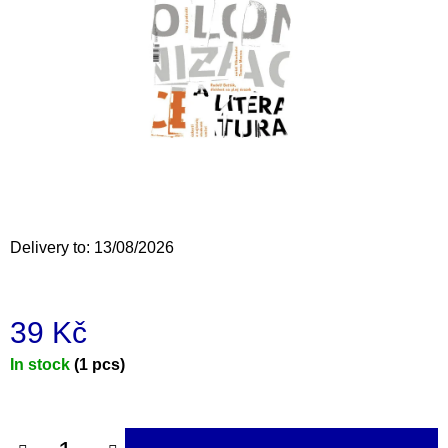
i
n
g
f
o
r
?
Delivery to:
13/08/2026
SEARCH
39 Kč
Measure
In stock
(1 pcs)
W
price:
e
r
e