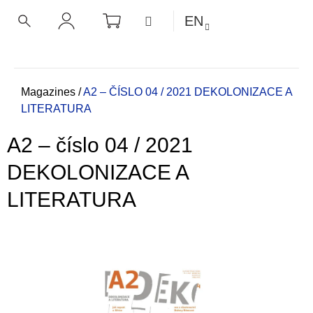
C
Skip
SHOPPING
MENU
EN
CART
a
to
BACK
BACK
SEARCH
LOGIN
content
r
t
W
h
Home
Magazines
/
A2 – ČÍSLO 04 / 2021 DEKOLONIZACE A
LITERATURA
a
t
A2 – číslo 04 / 2021
a
r
DEKOLONIZACE A
e
LITERATURA
y
o
u
l
o
o
k